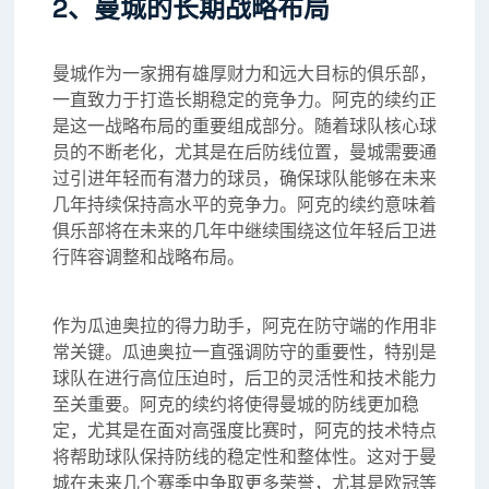
2、曼城的长期战略布局
曼城作为一家拥有雄厚财力和远大目标的俱乐部，
一直致力于打造长期稳定的竞争力。阿克的续约正
是这一战略布局的重要组成部分。随着球队核心球
员的不断老化，尤其是在后防线位置，曼城需要通
过引进年轻而有潜力的球员，确保球队能够在未来
几年持续保持高水平的竞争力。阿克的续约意味着
俱乐部将在未来的几年中继续围绕这位年轻后卫进
行阵容调整和战略布局。
作为瓜迪奥拉的得力助手，阿克在防守端的作用非
常关键。瓜迪奥拉一直强调防守的重要性，特别是
球队在进行高位压迫时，后卫的灵活性和技术能力
至关重要。阿克的续约将使得曼城的防线更加稳
定，尤其是在面对高强度比赛时，阿克的技术特点
将帮助球队保持防线的稳定性和整体性。这对于曼
城在未来几个赛季中争取更多荣誉，尤其是欧冠等