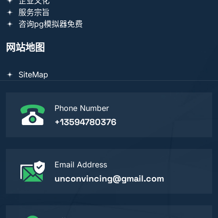
企业文化
服务宗旨
咨询pg模拟器免费
网站地图
SiteMap
Phone Number
+13594780376
Email Address
unconvincing@gmail.com