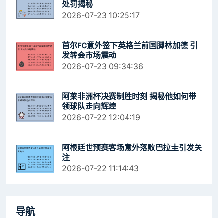
处罚揭秘
2026-07-23 10:25:17
首尔FC意外签下英格兰前国脚林加德 引
发转会市场震动
2026-07-23 09:34:36
阿莱非洲杯决赛制胜时刻 揭秘他如何带
领球队走向辉煌
2026-07-22 12:04:19
阿根廷世预赛客场意外落败巴拉圭引发关
注
2026-07-22 11:14:43
导航