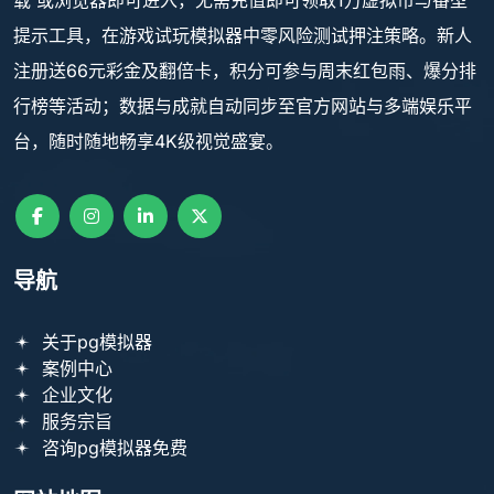
提示工具，在游戏试玩模拟器中零风险测试押注策略。新人
注册送66元彩金及翻倍卡，积分可参与周末红包雨、爆分排
行榜等活动；数据与成就自动同步至官方网站与多端娱乐平
台，随时随地畅享4K级视觉盛宴。
导航
关于pg模拟器
案例中心
企业文化
服务宗旨
咨询pg模拟器免费