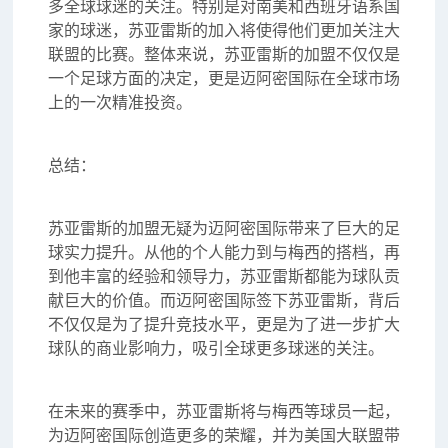
多全球球迷的关注。特别是对南美和西班牙语系国
家的球迷，苏亚雷斯的加入将使得他们更加关注大
联盟的比赛。整体来说，苏亚雷斯的加盟不仅仅是
一个足球方面的决定，更是迈阿密国际在全球市场
上的一次精准投资。
总结：
苏亚雷斯的加盟无疑为迈阿密国际带来了巨大的足
球实力提升。从他的个人能力到与梅西的搭档，再
到他丰富的经验和领导力，苏亚雷斯都能为球队贡
献巨大的价值。而迈阿密国际签下苏亚雷斯，背后
不仅仅是为了提升竞技水平，更是为了进一步扩大
球队的商业影响力，吸引全球更多球迷的关注。
在未来的赛季中，苏亚雷斯将与梅西等球员一起，
为迈阿密国际创造更多的荣耀，并为美国大联盟带