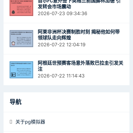
首尔FC意外签下英格兰前国脚林加德 引
发转会市场震动
2026-07-23 09:34:36
阿莱非洲杯决赛制胜时刻 揭秘他如何带
领球队走向辉煌
2026-07-22 12:04:19
阿根廷世预赛客场意外落败巴拉圭引发关
注
2026-07-22 11:14:43
导航
关于pg模拟器