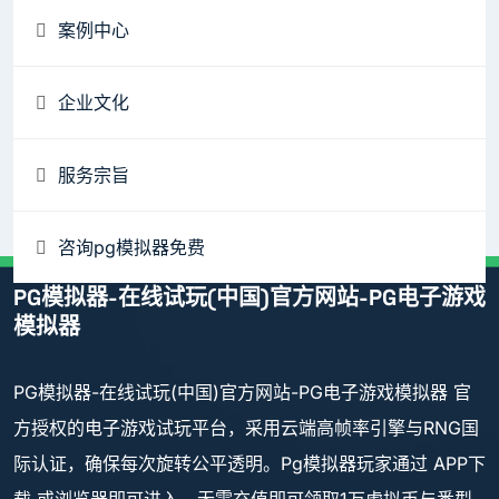
案例中心
企业文化
服务宗旨
咨询pg模拟器免费
PG模拟器-在线试玩(中国)官方网站-PG电子游戏
模拟器
PG模拟器-在线试玩(中国)官方网站-PG电子游戏模拟器 官
方授权的电子游戏试玩平台，采用云端高帧率引擎与RNG国
际认证，确保每次旋转公平透明。Pg模拟器玩家通过 APP下
载 或浏览器即可进入，无需充值即可领取1万虚拟币与番型