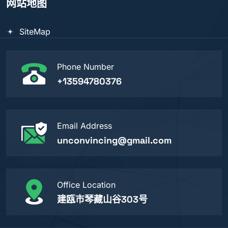
网站地图
SiteMap
Phone Number
+13594780376
Email Address
unconvincing@gmail.com
Office Location
建瓯市琴藏山谷303号