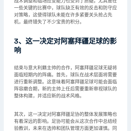
战术调整和临场应变能力也受到了质疑。尤其是在
一些关键的比赛中，球队缺乏有效的反击和防守应
对策略，这使得球队未能在许多紧要关头抢占先
机，最终错失了不少宝贵的积分。
3、这一决定对阿塞拜疆足球的影
响
结束与意大利籍主帅的合作，阿塞拜疆足球无疑将
面临短期内的阵痛。首先，球队在战术层面将需要
进行重新调整。这意味着阿塞拜疆足球可能会面临
阵容磨合期，新的主帅上任后需要重新审视球队的
整体构建，并适应新的战术风格。
其次，这一决定对阿塞拜疆足协的整体发展策略也
有着深远的影响。足协可能会从这次合作中总结经
验教训，未来在选帅和团队管理方面更加谨慎。同