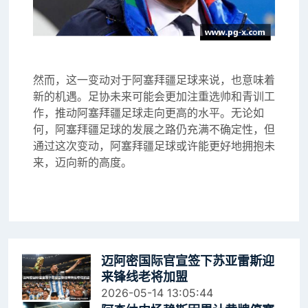
然而，这一变动对于阿塞拜疆足球来说，也意味着
新的机遇。足协未来可能会更加注重选帅和青训工
作，推动阿塞拜疆足球走向更高的水平。无论如
何，阿塞拜疆足球的发展之路仍充满不确定性，但
通过这次变动，阿塞拜疆足球或许能更好地拥抱未
来，迈向新的高度。
迈阿密国际官宣签下苏亚雷斯迎
来锋线老将加盟
2026-05-14 13:05:44