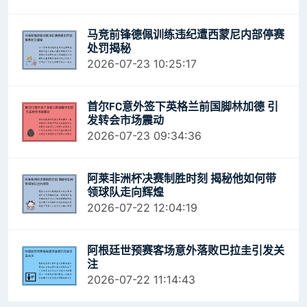
马竞前锋德佩训练违纪遭西蒙尼内部停赛
处罚揭秘
2026-07-23 10:25:17
首尔FC意外签下英格兰前国脚林加德 引
发转会市场震动
2026-07-23 09:34:36
阿莱非洲杯决赛制胜时刻 揭秘他如何带
领球队走向辉煌
2026-07-22 12:04:19
阿根廷世预赛客场意外落败巴拉圭引发关
注
2026-07-22 11:14:43