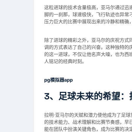
这粒进球的技术含量极高，亚马尔通过迅
脚的一刹那，球速极快，飞行轨迹也异常
压力巨大的比赛中展现出来的冷静和精确
除了进球的精彩之外，亚马尔的庆祝方式
调的方式表达了自己的兴奋。这种独特的
的这一进球，不仅让他名声大噪，也为西
人铭记的经典时刻。
pg模拟器app
3、足球未来的希望：
拉明·亚马尔的天赋和潜力使他成为了足球
的技术能力、战术理解和比赛节奏感，早
能在团队中扮演关键角色，成为比赛的决