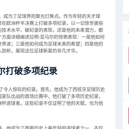
才，成为了足球界的聚光灯焦点。作为年轻的天才球
是在欧洲杯半决赛上打破多项纪录，以一记惊世骇俗
的技术水平、破纪录的表现，还是他的未来潜力，都
个方面详细阐述拉明·亚马尔的惊艳表现：一是他如何
世界波；三是他如何成为足球未来的希望；四是他的
入剖析，展现这位足球新星的非凡才华。
马尔打破多项纪录
造了令人惊叹的纪录。首先，他成为了西班牙足球历史
国家队出战的首场比赛中，他打破了多项历史纪录，
洲杯进球者。这些纪录不仅证明了他的天赋，也为他
眼。他成为了西甲历史上最年轻的进球者之一，不仅