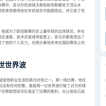
联赛中，亚马尔的进球次数和助攻数都处于顶尖水
破性表现使得他在年轻球员中脱颖而出，并引发了世
。他成为了欧冠联赛历史上最年轻的出场球员，并在
是在速度、技术还是球场智慧上，亚马尔都表现出了
现了他的个人实力，也预示着他未来在国际赛场上的
世世界波
无疑是他职业生涯的高光时刻之一。那一场比赛，他在
球后没有任何犹豫，直接用一记世界波打破了对方的球
不仅帮助西班牙队锁定了比赛的胜利，也让他自己成