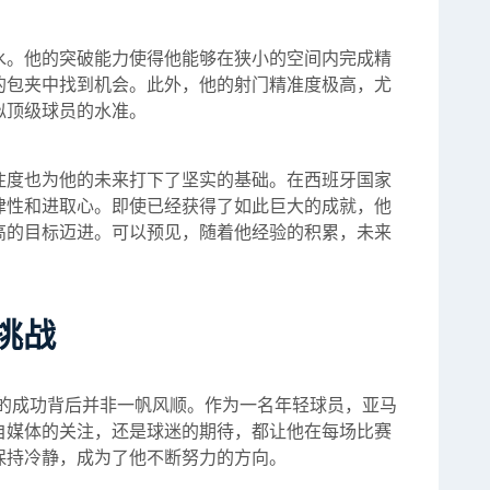
水。他的突破能力使得他能够在狭小的空间内完成精
的包夹中找到机会。此外，他的射门精准度极高，尤
似顶级球员的水准。
注度也为他的未来打下了坚实的基础。在西班牙国家
律性和进取心。即使已经获得了如此巨大的成就，他
高的目标迈进。可以预见，随着他经验的积累，未来
挑战
他的成功背后并非一帆风顺。作为一名年轻球员，亚马
自媒体的关注，还是球迷的期待，都让他在每场比赛
保持冷静，成为了他不断努力的方向。