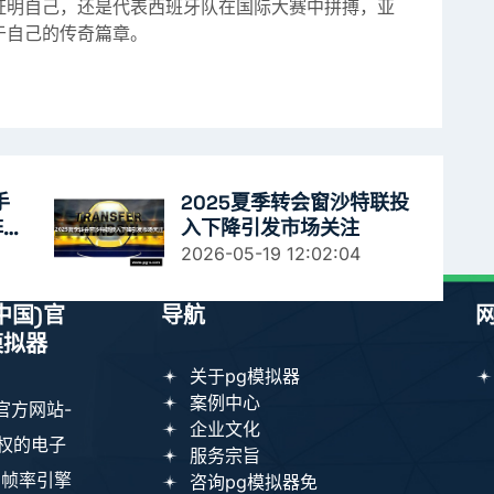
证明自己，还是代表西班牙队在国际大赛中拼搏，亚
于自己的传奇篇章。
手
2025夏季转会窗沙特联投
阵
入下降引发市场关注
2026-05-19 12:02:04
中国)官
导航
模拟器
关于pg模拟器
案例中心
官方网站-
企业文化
授权的电子
服务宗旨
高帧率引擎
咨询pg模拟器免