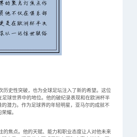
一次历史性突破，也为全球足坛注入了新的希望。这位
在足球世界中的地位。他的破纪录表现和在欧洲杯半
量的潜力。作为足球界的年轻明星，亚马尔的成就不
的荣耀。
关注的焦点。他的天赋、能力和职业态度让人对他未来