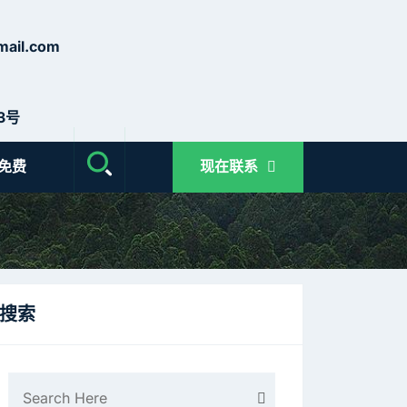
mail.com
3号
免费
现在联系
搜索