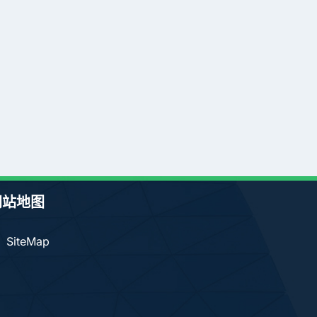
网站地图
SiteMap