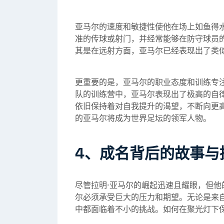
亚马尔的速度和敏捷性使他在场上如鱼得
准的传球或射门，并经常能够在防守球员
其是在远射方面，亚马尔已经表现出了类
更重要的是，亚马尔的职业态度和训练专
队的训练营中，亚马尔表现出了极高的自
依旧保持着对自我提升的渴望，不断向更
的亚马尔将成为世界足坛的领军人物。
4、成名背后的故事与
尽管拉明·亚马尔的崛起迅速且耀眼，但
尔必须承受巨大的压力和期望。无论是来
中都面临着不小的挑战。如何在聚光灯下