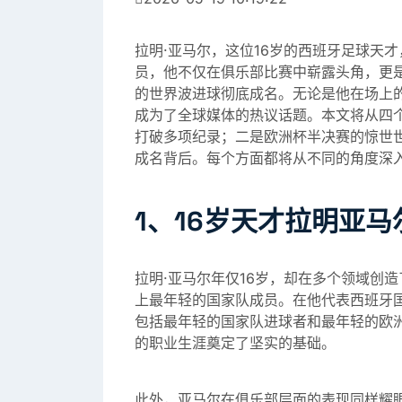
拉明·亚马尔，这位16岁的西班牙足球天
员，他不仅在俱乐部比赛中崭露头角，更
的世界波进球彻底成名。无论是他在场上
成为了全球媒体的热议话题。本文将从四
打破多项纪录；二是欧洲杯半决赛的惊世
成名背后。每个方面都将从不同的角度深
1、16岁天才拉明亚
拉明·亚马尔年仅16岁，却在多个领域创
上最年轻的国家队成员。在他代表西班牙
包括最年轻的国家队进球者和最年轻的欧
的职业生涯奠定了坚实的基础。
此外，亚马尔在俱乐部层面的表现同样耀