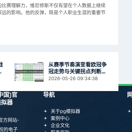
的比赛理解力，维尼修斯不仅有望在个人数据上继续
深远的影响。他的反弹，既是个人职业生涯的重要节
战
从赛季节奏演变看欧冠争
趋
冠走势与关键拐点判断逻
辑分析与阶段预测
2026-05-26 09:34:38
中国)官
导航
模拟器
关于pg模拟器
案例中心
官方网站-
企业文化
授权的电子