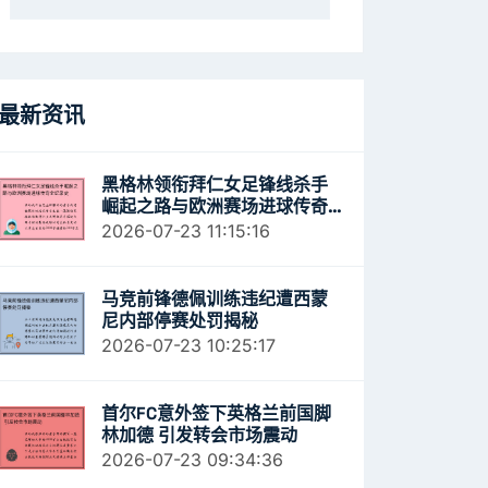
最新资讯
黑格林领衔拜仁女足锋线杀手
崛起之路与欧洲赛场进球传奇
全纪录史
2026-07-23 11:15:16
马竞前锋德佩训练违纪遭西蒙
尼内部停赛处罚揭秘
2026-07-23 10:25:17
首尔FC意外签下英格兰前国脚
林加德 引发转会市场震动
2026-07-23 09:34:36