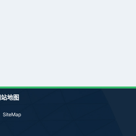
网站地图
SiteMap