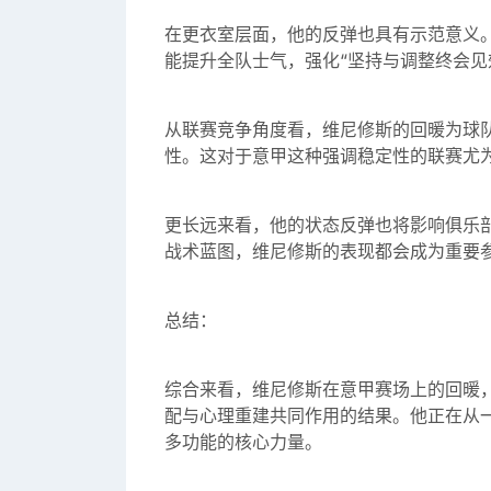
在更衣室层面，他的反弹也具有示范意义
能提升全队士气，强化“坚持与调整终会见
从联赛竞争角度看，维尼修斯的回暖为球
性。这对于意甲这种强调稳定性的联赛尤
更长远来看，他的状态反弹也将影响俱乐
战术蓝图，维尼修斯的表现都会成为重要
总结：
综合来看，维尼修斯在意甲赛场上的回暖
配与心理重建共同作用的结果。他正在从
多功能的核心力量。