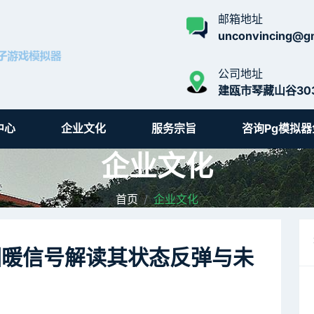
邮箱地址
unconvincing@g
公司地址
建瓯市琴藏山谷30
中心
企业文化
服务宗旨
咨询pg模拟器
企业文化
首页
企业文化
回暖信号解读其状态反弹与未