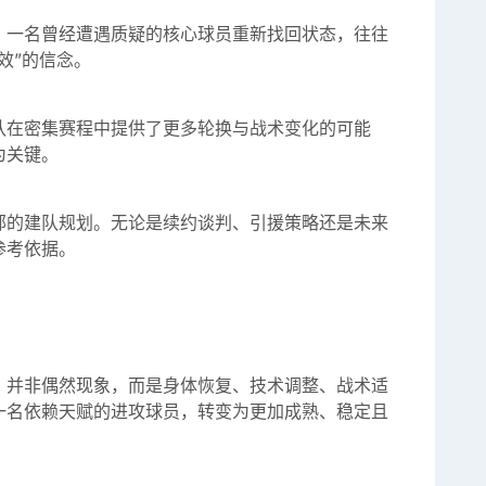
。一名曾经遭遇质疑的核心球员重新找回状态，往往
效”的信念。
队在密集赛程中提供了更多轮换与战术变化的可能
为关键。
部的建队规划。无论是续约谈判、引援策略还是未来
参考依据。
，并非偶然现象，而是身体恢复、技术调整、战术适
一名依赖天赋的进攻球员，转变为更加成熟、稳定且