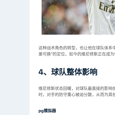
这种战术角色的转型，也让他在球队体系
差可换”的定位，如今的维尼修斯正在成为
4、球队整体影响
维尼修斯状态回暖，对球队最直接的影响
时，对手的防守重心被迫分散，从而为其
pg模拟器