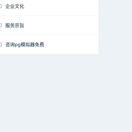
企业文化
服务宗旨
咨询pg模拟器免费