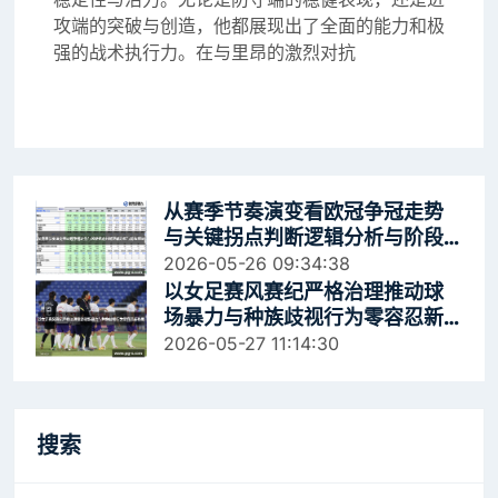
攻端的突破与创造，他都展现出了全面的能力和极
强的战术执行力。在与里昂的激烈对抗
从赛季节奏演变看欧冠争冠走势
与关键拐点判断逻辑分析与阶段
预测
2026-05-26 09:34:38
以女足赛风赛纪严格治理推动球
场暴力与种族歧视行为零容忍新
格局
2026-05-27 11:14:30
搜索