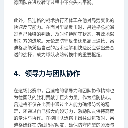
德国队在进攻转守过程中不会失去平衡。
此外，吕迪格的战术执行还体现在他对局势变化的
快速反应能力。在面对里昂反击时，吕迪格总能通
过自己独特的判断，及时切换防守状态，有效地遏
制对方的进攻。无论是防守反击还是高压逼抢，吕
迪格都能凭借自己的战术理解和快速反应做出最合
适的选择，成为球队攻防转换中的重要枢纽。
4、领导力与团队协作
在这场比赛中，吕迪格的领导力和团队协作精神也
为德国队的胜利贡献了巨大力量。作为后防核心，
吕迪格不仅在比赛中通过个人能力确保防线的稳
定，还通过自己强大的领导力，激励队友保持高度
的专注与协作。在德国队遭遇里昂猛烈进攻时，吕
迪格始终在防线指挥队友，确保防守阵型的紧凑与