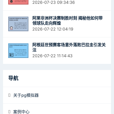
2026-07-23 09:34:36
阿莱非洲杯决赛制胜时刻 揭秘他如何带
领球队走向辉煌
2026-07-22 12:04:19
阿根廷世预赛客场意外落败巴拉圭引发关
注
2026-07-22 11:14:43
导航
关于pg模拟器
案例中心