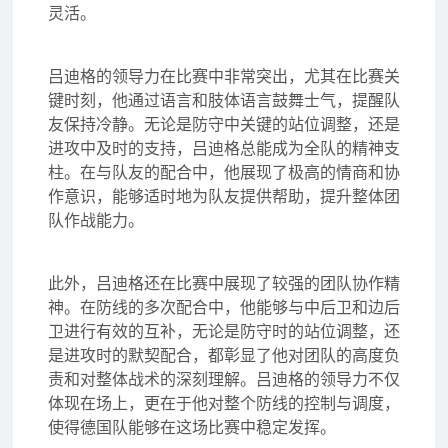
灵活。
吕迪格的领导力在比赛中非常突出，尤其在比赛关
键时刻，他通过语言和肢体语言鼓舞士气，提醒队
友保持冷静。无论是防守中关键的站位调整，还是
进攻中及时的支持，吕迪格总能成为全队的精神支
柱。在与队友的配合中，他展现了极高的情商和协
作意识，能够适时地为队友提供帮助，提升整体团
队作战能力。
此外，吕迪格还在比赛中展现了较强的团队协作精
神。在防线的多次配合中，他能够与中后卫和边后
卫进行有效的互补，无论是防守时的站位调整，还
是进攻时的默契配合，都彰显了他对团队的高度负
责和对整体战术的深刻理解。吕迪格的领导力不仅
体现在场上，更在于他对整个防线的控制与调度，
使得德国队能够在这场比赛中稳定发挥。