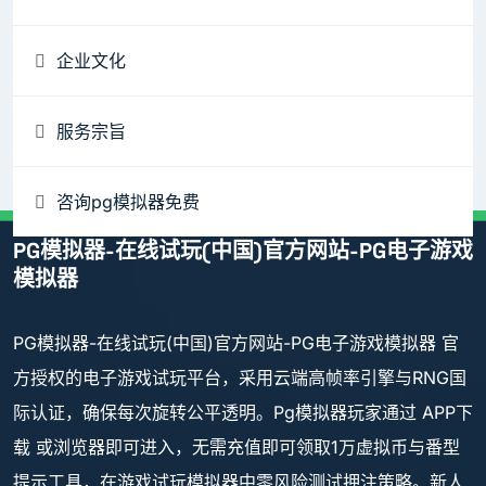
企业文化
服务宗旨
咨询pg模拟器免费
PG模拟器-在线试玩(中国)官方网站-PG电子游戏
模拟器
PG模拟器-在线试玩(中国)官方网站-PG电子游戏模拟器 官
方授权的电子游戏试玩平台，采用云端高帧率引擎与RNG国
际认证，确保每次旋转公平透明。Pg模拟器玩家通过 APP下
载 或浏览器即可进入，无需充值即可领取1万虚拟币与番型
提示工具，在游戏试玩模拟器中零风险测试押注策略。新人