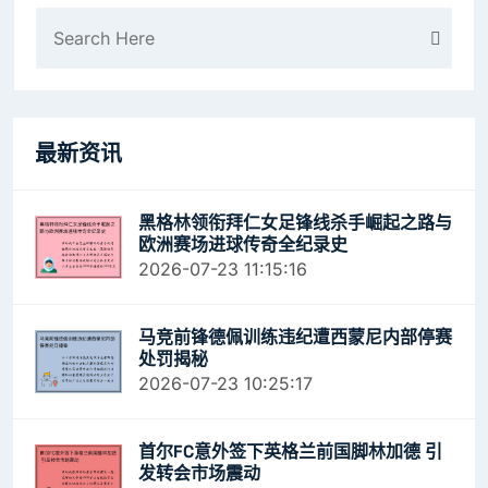
最新资讯
黑格林领衔拜仁女足锋线杀手崛起之路与
欧洲赛场进球传奇全纪录史
2026-07-23 11:15:16
马竞前锋德佩训练违纪遭西蒙尼内部停赛
处罚揭秘
2026-07-23 10:25:17
首尔FC意外签下英格兰前国脚林加德 引
发转会市场震动