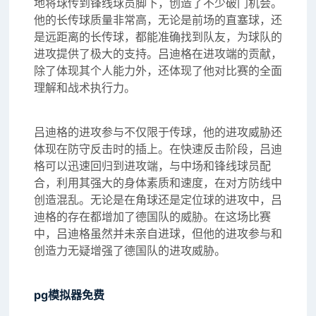
地将球传到锋线球员脚下，创造了不少破门机会。
他的长传球质量非常高，无论是前场的直塞球，还
是远距离的长传球，都能准确找到队友，为球队的
进攻提供了极大的支持。吕迪格在进攻端的贡献，
除了体现其个人能力外，还体现了他对比赛的全面
理解和战术执行力。
吕迪格的进攻参与不仅限于传球，他的进攻威胁还
体现在防守反击时的插上。在快速反击阶段，吕迪
格可以迅速回归到进攻端，与中场和锋线球员配
合，利用其强大的身体素质和速度，在对方防线中
创造混乱。无论是在角球还是定位球的进攻中，吕
迪格的存在都增加了德国队的威胁。在这场比赛
中，吕迪格虽然并未亲自进球，但他的进攻参与和
创造力无疑增强了德国队的进攻威胁。
pg模拟器免费