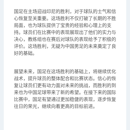
国足在主场迎战印尼的胜利，对于球队的士气和信
心恢复至关重要。这场胜利不仅打破了长期的不胜
局面，也为球队提供了宝贵的经验和心理上的支
持。球员们在比赛中的表现展现出了他们的实力与
决心，教练组也在赛后对球队的表现给予了积极的
评价。这场胜利，无疑为中国男足的未来奠定了良
好的基础。
展望未来，国足在这场胜利的基础上，将继续优化
战术，提升球员的整体配合和比赛状态。信心的恢
复让球员们更有动力面对未来的挑战，而胜利的到
来也为中国足球带来了新的希望。在接下来的国际
比赛中，国足有望通过更加稳健的表现，逐步恢复
往日的荣光，继续向着更高的目标前进。