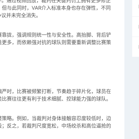
手。通过视频回放，裁判在关键判罚上拥有更多修正
但与此同时，VAR介入标准本身也存在弹性，不同
争议并未完全消失。
赛靠拢，强调规则统一性与安全性。高抬脚、背后铲
益更多，而依赖强对抗的球队则需要重新调整比赛策
偏严时，比赛被频繁打断，节奏趋于碎片化，球员在
类比赛往往更有利于技术细腻、控球能力强的球队。
整策略。例如，当裁判对身体接触容忍度较低时，边
段；反之，若裁判尺度宽松，中场绞杀和高位逼抢的