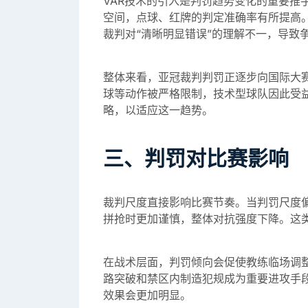
VAR技术的引入是判罚趋势变化的重要推
空间，点球、红牌的判定准确率有所提高。
裁判对“清晰明显错误”的理解不一，导致
整体来看，亚冠裁判判罚正逐步向国际大
球等动作被严格限制，技术型球队因此受
略，以适应这一趋势。
三、判罚对比赛影响
裁判尺度直接影响比赛节奏。当判罚尺度
拼抢时更加谨慎，整体对抗强度下降。这
在战术层面，判罚倾向会促使教练临场调
路突破和禁区内制造犯规成为重要进攻手
效果会更加明显。