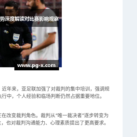
。近年来，亚足联加强了对裁判的集中培训，强调规
执行中，个人经验和临场判断仍然占据重要地位。
正在改变裁判角色。裁判从“唯一裁决者”逐步转变为
性，也对裁判沟通能力、心理素质提出了更高要求。