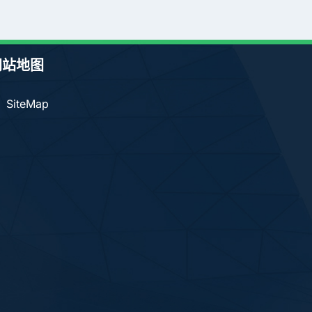
网站地图
SiteMap