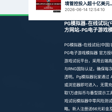
境管控投入超十亿美元
施升级
2026-06-14 12:54:10
PG模拟器-在线试玩(
方网站-PG电子游戏
PG模拟器-在线试玩(中国)
PG电子游戏模拟器 官方
游戏试玩平台，采用云端
与RNG国际认证，确保每
透明。Pg模拟器玩家通过 
或浏览器即可进入，无需
取1万虚拟币与番型提示工
戏试玩模拟器中零风险测
略。新人注册送66元彩金