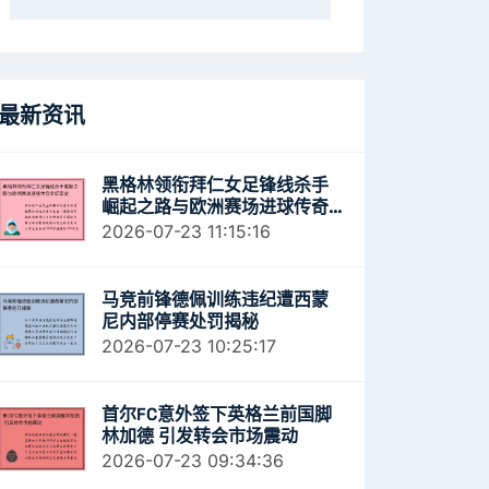
最新资讯
黑格林领衔拜仁女足锋线杀手
崛起之路与欧洲赛场进球传奇
全纪录史
2026-07-23 11:15:16
马竞前锋德佩训练违纪遭西蒙
尼内部停赛处罚揭秘
2026-07-23 10:25:17
首尔FC意外签下英格兰前国脚
林加德 引发转会市场震动
2026-07-23 09:34:36