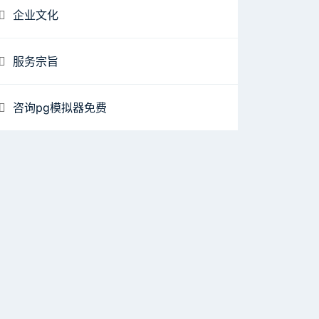
企业文化
服务宗旨
咨询pg模拟器免费