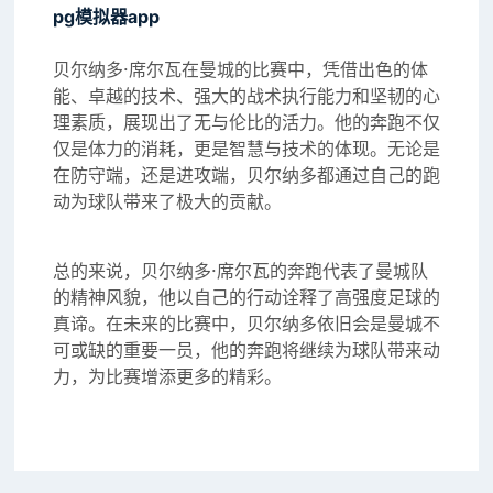
pg模拟器app
贝尔纳多·席尔瓦在曼城的比赛中，凭借出色的体
能、卓越的技术、强大的战术执行能力和坚韧的心
理素质，展现出了无与伦比的活力。他的奔跑不仅
仅是体力的消耗，更是智慧与技术的体现。无论是
在防守端，还是进攻端，贝尔纳多都通过自己的跑
动为球队带来了极大的贡献。
总的来说，贝尔纳多·席尔瓦的奔跑代表了曼城队
的精神风貌，他以自己的行动诠释了高强度足球的
真谛。在未来的比赛中，贝尔纳多依旧会是曼城不
可或缺的重要一员，他的奔跑将继续为球队带来动
力，为比赛增添更多的精彩。