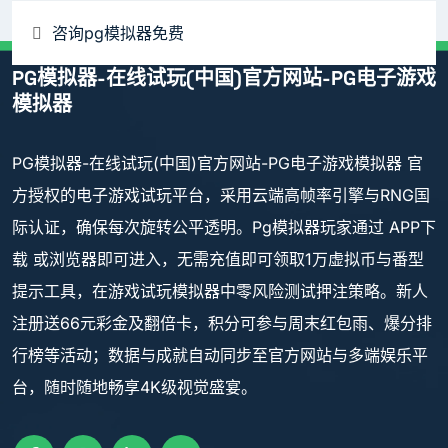
咨询pg模拟器免费
PG模拟器-在线试玩(中国)官方网站-PG电子游戏
模拟器
PG模拟器-在线试玩(中国)官方网站-PG电子游戏模拟器 官
方授权的电子游戏试玩平台，采用云端高帧率引擎与RNG国
际认证，确保每次旋转公平透明。Pg模拟器玩家通过 APP下
载 或浏览器即可进入，无需充值即可领取1万虚拟币与番型
提示工具，在游戏试玩模拟器中零风险测试押注策略。新人
注册送66元彩金及翻倍卡，积分可参与周末红包雨、爆分排
行榜等活动；数据与成就自动同步至官方网站与多端娱乐平
台，随时随地畅享4K级视觉盛宴。