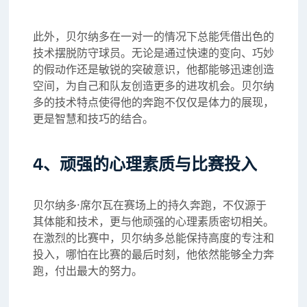
此外，贝尔纳多在一对一的情况下总能凭借出色的
技术摆脱防守球员。无论是通过快速的变向、巧妙
的假动作还是敏锐的突破意识，他都能够迅速创造
空间，为自己和队友创造更多的进攻机会。贝尔纳
多的技术特点使得他的奔跑不仅仅是体力的展现，
更是智慧和技巧的结合。
4、顽强的心理素质与比赛投入
贝尔纳多·席尔瓦在赛场上的持久奔跑，不仅源于
其体能和技术，更与他顽强的心理素质密切相关。
在激烈的比赛中，贝尔纳多总能保持高度的专注和
投入，哪怕在比赛的最后时刻，他依然能够全力奔
跑，付出最大的努力。