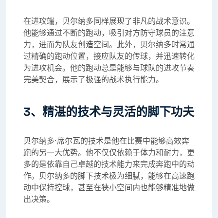
在进攻端，贝尔纳多同样展现了非凡的战术意识。
他能够通过不断的跑动，吸引对方防守球员的注意
力，进而为队友创造空间。此外，贝尔纳多时常通
过精确的跑动位置，接应队友的传球，并迅速转化
为进攻机会。他的跑动总是能够与球队的进攻节奏
完美契合，展示了极强的战术执行能力。
3、精湛的技术与灵活的脚下功夫
贝尔纳多·席尔瓦的技术是他在比赛中能够高效奔
跑的另一大优势。他不仅仅依赖于体力和耐力，更
多的是依靠自己卓越的技术能力来完成奔跑中的动
作。贝尔纳多的脚下技术极为细腻，能够在高速跑
动中保持控球，甚至在狭小空间内也能够精准地做
出决策。