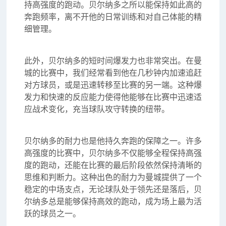
持高强度的跑动。贝尔纳多之所以能保持如此高的
奔跑频率，离不开他的日常训练和对自己体能的精
细管理。
此外，贝尔纳多的短时间爆发力也非常突出。在曼
城的比赛中，我们经常看到他在几秒钟内加速追赶
对方球员，或是迅速转移至比赛的另一端。这种爆
发力和快速的反应能力使得他能够在比赛中迅速适
应战术变化，充当球队攻守转换的纽带。
贝尔纳多的耐力也是他持久奔跑的保障之一。许多
高强度的比赛中，贝尔纳多不仅能够全程保持高强
度的跑动，还能在比赛的最后阶段依然保持清晰的
思维和判断力。这种出色的耐力为曼城提供了一个
稳定的中场支点，无论球队处于领先还是落后，贝
尔纳多总是能够保持高效的跑动，成为场上最为活
跃的球员之一。