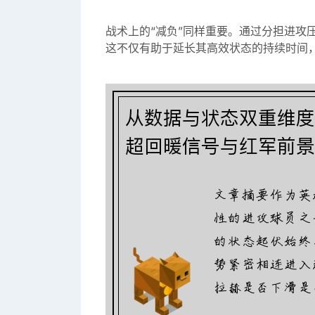
战术上的“减负”同样重要。通过分担进攻
这不仅有助于延长其高效状态的持续时间