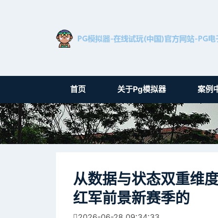
首页
关于pg模拟器
案例
从数据与状态双重维
红军前景新赛季的
2026-06-28 09:34:33