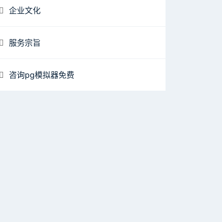
企业文化
服务宗旨
咨询pg模拟器免费