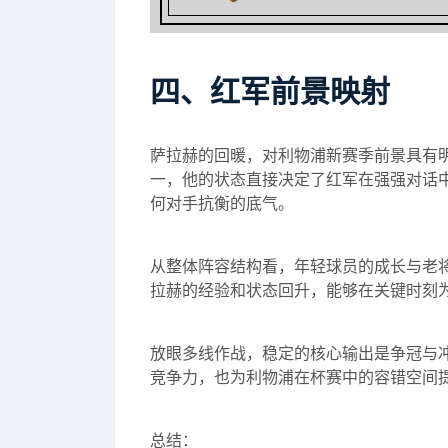
四、红军前景映射
萨拉赫的回暖，对利物浦新赛季前景具有
一，他的状态直接决定了红军在强强对话
何对手抗衡的底气。
从整体阵容结构看，年轻球员的成长与老
拉赫的经验和状态回升，能够在关键时刻
放眼多线作战，稳定的核心输出是争冠与
竞争力，也为利物浦在杯赛中的容错空间
总结：