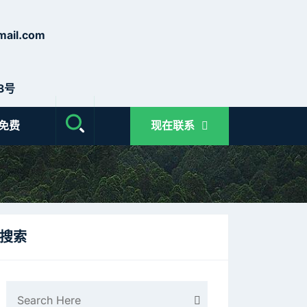
mail.com
3号
免费
现在联系
搜索