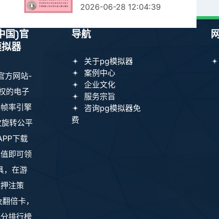
走势的深远影响
2026-06-28 12:04:39
中国)官
导航
模拟器
关于pg模拟器
案例中心
官方网站-
企业文化
授权的电子
服务宗旨
高帧率引擎
咨询pg模拟器免
费
次旋转公平
APP下载
充值即可领
具，在游
试押注策
及翻倍卡，
爆分排行榜