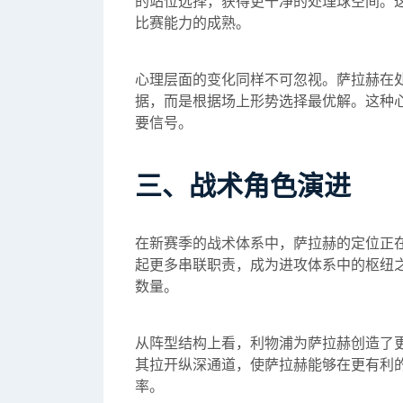
的站位选择，获得更干净的处理球空间。
比赛能力的成熟。
心理层面的变化同样不可忽视。萨拉赫在
据，而是根据场上形势选择最优解。这种
要信号。
三、战术角色演进
在新赛季的战术体系中，萨拉赫的定位正
起更多串联职责，成为进攻体系中的枢纽
数量。
从阵型结构上看，利物浦为萨拉赫创造了
其拉开纵深通道，使萨拉赫能够在更有利
率。