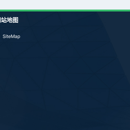
网站地图
SiteMap