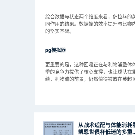
综合数据与状态两个维度来看，萨拉赫的
同作用的结果。数据端的效率提升与比赛
的坚实基础。
pg模拟器
更重要的是，这种回暖正在与利物浦整体
季的竞争力提供了核心支撑，也让球队在
续，利物浦的前景，仍然值得被放在英超
从战术适配与体能消耗
凯恩世俱杯低迷的多重