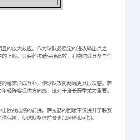
明显的放大效应。作为球队最稳定的进攻输出点之
中的上限。只要萨拉赫保持高效，利物浦就具备与任
将的稳定形成互补，使球队攻防两端更具层次感。萨
为年轻阵容提供方向感，这对于漫长赛季尤为重要。
冲击欧战成绩的前提。萨拉赫的回暖不仅提升了联赛
提供保障，使球队整体前景更加清晰和可期。