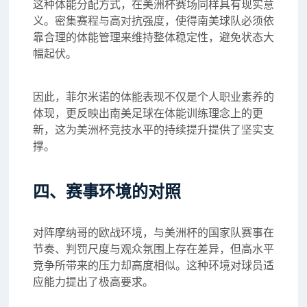
这种体能分配方式，在美洲杯赛场同样具有现实意
义。密集赛程与高对抗强度，使得南美球队必须依
靠合理的体能管理来维持整体稳定性，避免状态大
幅起伏。
因此，菲尔米诺的体能表现不仅是个人职业素养的
体现，更反映出南美足球在体能训练理念上的更
新，这为美洲杯竞技水平的持续提升提供了坚实支
撑。
四、赛事环境的对照
对阵摩纳哥的欧战环境，与美洲杯的国家队赛事在
节奏、判罚尺度与观众氛围上存在差异，但高水平
竞争所带来的压力却高度相似。这种环境对球员适
应能力提出了极高要求。