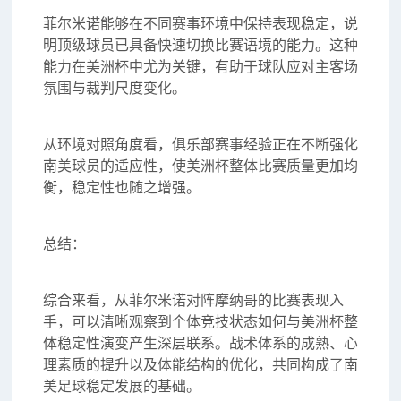
菲尔米诺能够在不同赛事环境中保持表现稳定，说
明顶级球员已具备快速切换比赛语境的能力。这种
能力在美洲杯中尤为关键，有助于球队应对主客场
氛围与裁判尺度变化。
从环境对照角度看，俱乐部赛事经验正在不断强化
南美球员的适应性，使美洲杯整体比赛质量更加均
衡，稳定性也随之增强。
总结：
综合来看，从菲尔米诺对阵摩纳哥的比赛表现入
手，可以清晰观察到个体竞技状态如何与美洲杯整
体稳定性演变产生深层联系。战术体系的成熟、心
理素质的提升以及体能结构的优化，共同构成了南
美足球稳定发展的基础。