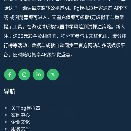
际认证，确保每次旋转公平透明。Pg模拟器玩家通过 APP下
载 或浏览器即可进入，无需充值即可领取1万虚拟币与番型
提示工具，在游戏试玩模拟器中零风险测试押注策略。新人
注册送66元彩金及翻倍卡，积分可参与周末红包雨、爆分排
行榜等活动；数据与成就自动同步至官方网站与多端娱乐平
台，随时随地畅享4K级视觉盛宴。
导航
关于pg模拟器
案例中心
企业文化
服务宗旨