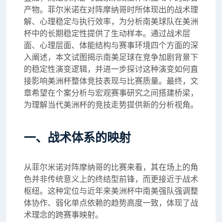
产物。菲尔米诺在对阵摩纳哥时所体现出的战术理
解、心理稳定与执行效率，为分析南美球队在美洲
杯中的长期稳定性提供了生动样本。通过战术层
面、心理层面、体能结构与赛事环境四个方面的深
入阐述，本文试图揭示南美足球在竞争加剧背景下
的稳定性演变逻辑，并进一步探讨这种演变如何直
接影响美洲杯整体竞技表现与比赛质量。最终，文
章希望在个案分析与宏观赛事研究之间搭建桥梁，
为理解当代美洲杯的竞技走势提供新的分析视角。
一、战术体系的映射
从菲尔米诺对阵摩纳哥的比赛来看，其在场上的角
色并非传统意义上的终结型前锋，而更接近于战术
枢纽。这种定位与近年来美洲杯中南美强队强调整
体协作、弱化单点依赖的趋势高度一致，体现了战
术理念的跨赛事映射。