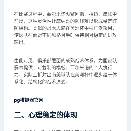
在比赛过程中，菲尔米诺频繁回撤、拉边、串联中
前场，这种灵活性让摩纳哥的防线难以形成稳定盯
防结构。类似的战术思路在美洲杯中被广泛采用，
使球队在面对不同风格对手时保持相对稳定的进攻
输出。
由此可见，俱乐部层面的成熟战术体系，为国家队
赛事提供了可复制的模板。菲尔米诺的个人执行
力，实际上折射出南美球队在美洲杯中逐步趋于体
系化、结构化的战术演变。
pg模拟器官网
二、心理稳定的体现