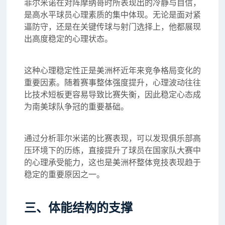
菲尔米诺在对阵摩纳哥时所表现出的冷静与自信，
是高水平球员心理素质的集中体现。无论是面对紧
逼防守，还是在关键传球与射门选择上，他都展现
出高度稳定的心理状态。
这种心理稳定性正是美洲杯近年来竞争格局变化的
重要因素。随着赛事整体强度提升，心理波动往往
比技术短板更容易导致比赛失衡，因此稳定心态成
为南美球队争冠的重要基础。
通过分析菲尔米诺的比赛表现，可以发现俱乐部高
压环境下的历练，直接提升了球员在国家队大赛中
的心理承受能力，这也是美洲杯整体竞技表现趋于
稳定的重要原因之一。
三、体能结构的支撑