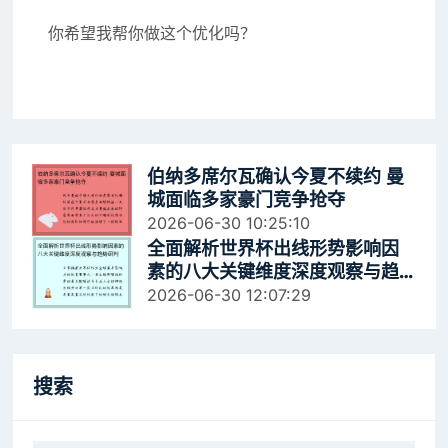
你希望我帮你做这个优化吗？
伯纳多席尔瓦确认今夏不续约 曼
城面临多家豪门竞争抢夺
2026-06-30 10:25:10
全面解析世界杯出线形势影响因
素的八大关键维度深度观察与趋
势研判
2026-06-30 12:07:29
搜索