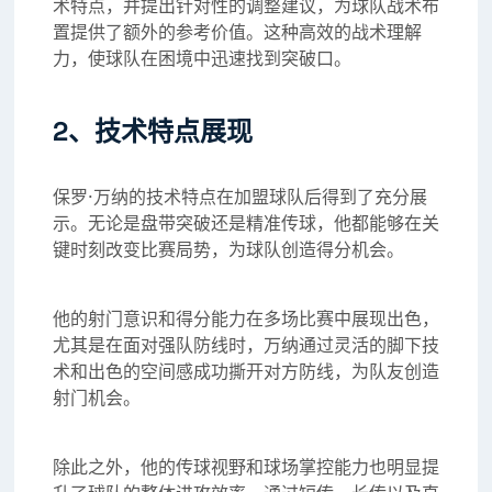
术特点，并提出针对性的调整建议，为球队战术布
置提供了额外的参考价值。这种高效的战术理解
力，使球队在困境中迅速找到突破口。
2、技术特点展现
保罗·万纳的技术特点在加盟球队后得到了充分展
示。无论是盘带突破还是精准传球，他都能够在关
键时刻改变比赛局势，为球队创造得分机会。
他的射门意识和得分能力在多场比赛中展现出色，
尤其是在面对强队防线时，万纳通过灵活的脚下技
术和出色的空间感成功撕开对方防线，为队友创造
射门机会。
除此之外，他的传球视野和球场掌控能力也明显提