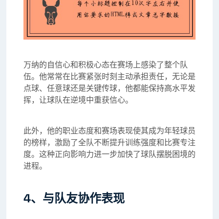
万纳的自信心和积极心态在赛场上感染了整个队
伍。他常常在比赛紧张时刻主动承担责任，无论是
点球、任意球还是关键传球，他都能保持高水平发
挥，让球队在逆境中重获信心。
此外，他的职业态度和赛场表现使其成为年轻球员
的榜样，激励了全队不断提升训练强度和比赛专注
度。这种正向影响力进一步加快了球队摆脱困境的
进程。
4、与队友协作表现