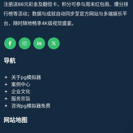
注册送66元彩金及翻倍卡，积分可参与周末红包雨、爆分排
行榜等活动；数据与成就自动同步至官方网站与多端娱乐平
台，随时随地畅享4K级视觉盛宴。
导航
关于pg模拟器
案例中心
企业文化
服务宗旨
咨询pg模拟器免费
网站地图