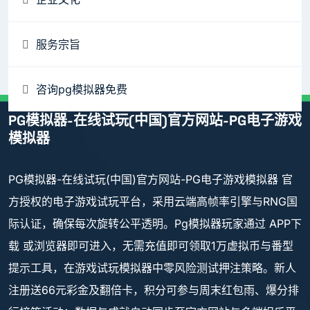
服务宗旨
咨询pg模拟器免费
PG模拟器-在线试玩(中国)官方网站-PG电子游戏
模拟器
PG模拟器-在线试玩(中国)官方网站-PG电子游戏模拟器 官
方授权的电子游戏试玩平台，采用云端高帧率引擎与RNG国
际认证，确保每次旋转公平透明。Pg模拟器玩家通过 APP下
载 或浏览器即可进入，无需充值即可领取1万虚拟币与番型
提示工具，在游戏试玩模拟器中零风险测试押注策略。新人
注册送66元彩金及翻倍卡，积分可参与周末红包雨、爆分排