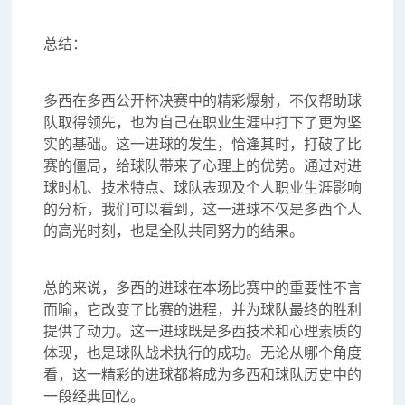
总结：
多西在多西公开杯决赛中的精彩爆射，不仅帮助球
队取得领先，也为自己在职业生涯中打下了更为坚
实的基础。这一进球的发生，恰逢其时，打破了比
赛的僵局，给球队带来了心理上的优势。通过对进
球时机、技术特点、球队表现及个人职业生涯影响
的分析，我们可以看到，这一进球不仅是多西个人
的高光时刻，也是全队共同努力的结果。
总的来说，多西的进球在本场比赛中的重要性不言
而喻，它改变了比赛的进程，并为球队最终的胜利
提供了动力。这一进球既是多西技术和心理素质的
体现，也是球队战术执行的成功。无论从哪个角度
看，这一精彩的进球都将成为多西和球队历史中的
一段经典回忆。