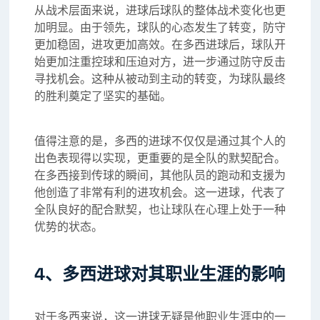
从战术层面来说，进球后球队的整体战术变化也更
加明显。由于领先，球队的心态发生了转变，防守
更加稳固，进攻更加高效。在多西进球后，球队开
始更加注重控球和压迫对方，进一步通过防守反击
寻找机会。这种从被动到主动的转变，为球队最终
的胜利奠定了坚实的基础。
值得注意的是，多西的进球不仅仅是通过其个人的
出色表现得以实现，更重要的是全队的默契配合。
在多西接到传球的瞬间，其他队员的跑动和支援为
他创造了非常有利的进攻机会。这一进球，代表了
全队良好的配合默契，也让球队在心理上处于一种
优势的状态。
4、多西进球对其职业生涯的影响
对于多西来说，这一进球无疑是他职业生涯中的一