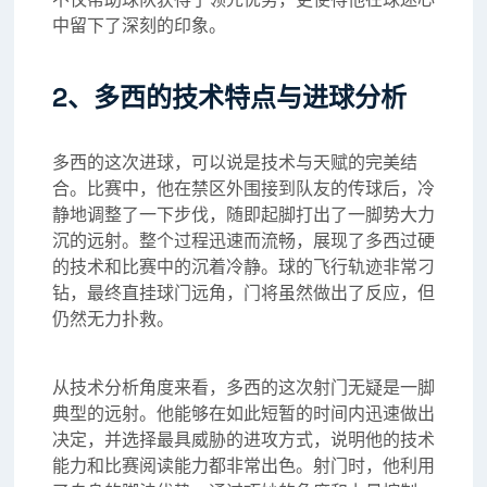
中留下了深刻的印象。
2、多西的技术特点与进球分析
多西的这次进球，可以说是技术与天赋的完美结
合。比赛中，他在禁区外围接到队友的传球后，冷
静地调整了一下步伐，随即起脚打出了一脚势大力
沉的远射。整个过程迅速而流畅，展现了多西过硬
的技术和比赛中的沉着冷静。球的飞行轨迹非常刁
钻，最终直挂球门远角，门将虽然做出了反应，但
仍然无力扑救。
从技术分析角度来看，多西的这次射门无疑是一脚
典型的远射。他能够在如此短暂的时间内迅速做出
决定，并选择最具威胁的进攻方式，说明他的技术
能力和比赛阅读能力都非常出色。射门时，他利用