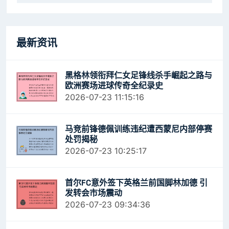
最新资讯
黑格林领衔拜仁女足锋线杀手崛起之路与
欧洲赛场进球传奇全纪录史
2026-07-23 11:15:16
马竞前锋德佩训练违纪遭西蒙尼内部停赛
处罚揭秘
2026-07-23 10:25:17
首尔FC意外签下英格兰前国脚林加德 引
发转会市场震动
2026-07-23 09:34:36