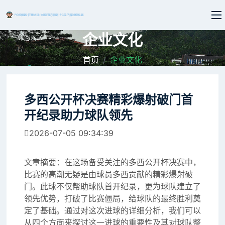
企业文化
首页
企业文化
多西公开杯决赛精彩爆射破门首
开纪录助力球队领先
2026-07-05 09:34:39
文章摘要：在这场备受关注的多西公开杯决赛中，
比赛的高潮无疑是由球员多西贡献的精彩爆射破
门。此球不仅帮助球队首开纪录，更为球队建立了
领先优势，打破了比赛僵局，给球队的最终胜利奠
定了基础。通过对这次进球的详细分析，我们可以
从四个方面来探讨这一进球的重要性及其对球队整