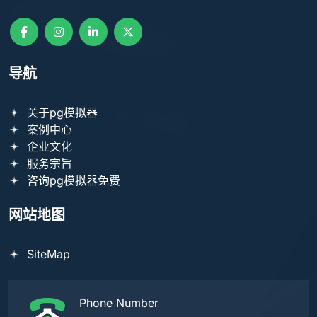
导航
关于pg模拟器
案例中心
企业文化
服务宗旨
咨询pg模拟器免费
网站地图
SiteMap
Phone Number