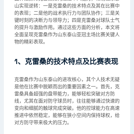
山实现逆转：一是克雷桑的技术特点及其在比赛中
的表现；二是他的战术执行力与团队协作；三是关
键时刻的决断力与领导力；四是克雷桑对球队士气
的提升与激励作用。通过这些方面的分析，本文将
全面呈现克雷桑作为山东泰山亚冠主场比赛关键人
物的精彩表现。
1、克雷桑的技术特点及比赛表现
克雷桑作为山东泰山的进攻核心，其个人技术无疑
是他在比赛中脱颖而出的重要因素之一。首先，克
雷桑具备超强的盘带能力，能够轻松突破对方防
线，尤其在面对防守球员时，往往能够通过快速的
变向和细腻的触球完成突破。他的控球能力在高速
推进中依然稳定，能够在狭小空间内保持球权，给
对方防守带来极大的压力。