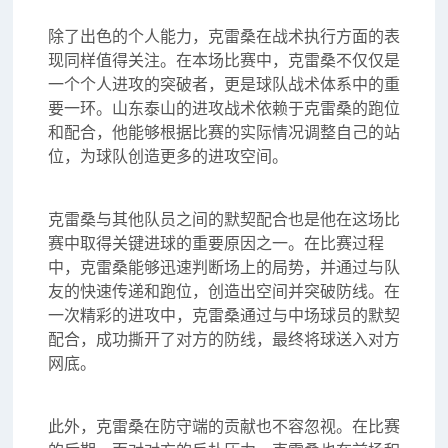
除了出色的个人能力，克雷桑在战术执行方面的表
现同样值得关注。在本场比赛中，克雷桑不仅仅是
一个个人进攻的突破者，更是球队战术体系中的重
要一环。山东泰山的进攻战术依赖于克雷桑的跑位
和配合，他能够根据比赛的实际情况调整自己的站
位，为球队创造更多的进攻空间。
克雷桑与其他队员之间的默契配合也是他在这场比
赛中取得关键进球的重要原因之一。在比赛过程
中，克雷桑能够迅速判断场上的局势，并通过与队
友的快速传递和跑位，创造出空间并突破防线。在
一次精彩的进攻中，克雷桑通过与中场球员的默契
配合，成功撕开了对方的防线，最终将球送入对方
网底。
此外，克雷桑在防守端的贡献也不容忽视。在比赛