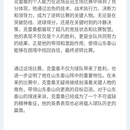
克雷桑的个人能力在这场亚冠主场比赛中得到了充
分体现，他通过出色的技术、战术执行力、决断力
和领导力，成为了逆转比赛的关键人物。无论是在
突破防线、进球得分，还是在关键时刻的冷静决
策，克雷桑都展现了超凡的竞技状态和比赛智慧。
他的表现不仅仅是个人的胜利，更是全队共同努力
的结果，正是他的带领和激励作用，使得山东泰山
能够在困境中找回自信，最终逆转比赛。
通过这场比赛，克雷桑不仅为球队带来了胜利，也
进一步证明了他在山东泰山阵中的重要地位。在未
来的比赛中，克雷桑无疑将继续扮演着关键人物的
角色，带领山东泰山向更高的目标迈进。对于山东
泰山的球迷来说，克雷桑已经成为了一个不可或缺
的精神象征，他的英勇表现也必将载入球队历史的
篇章。