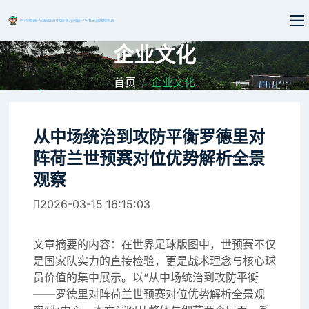
企业文化
首页
企业文化
从中场统治到攻防平衡罗德里对
阵荷兰世预赛对位优势解析全景
观察
2026-03-15 16:15:03
文章摘要的内容：在世界足球版图中，世预赛不仅
是国家队实力的直接检验，更是战术理念与核心球
员价值的集中展示。以“从中场统治到攻防平衡
——罗德里对阵荷兰世预赛对位优势解析全景观