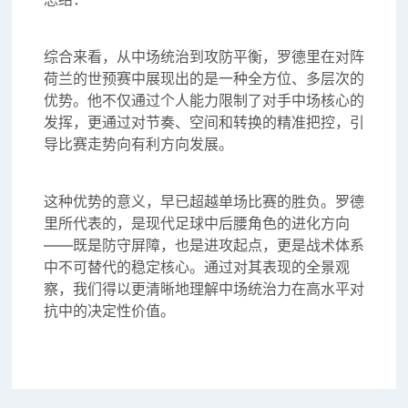
综合来看，从中场统治到攻防平衡，罗德里在对阵
荷兰的世预赛中展现出的是一种全方位、多层次的
优势。他不仅通过个人能力限制了对手中场核心的
发挥，更通过对节奏、空间和转换的精准把控，引
导比赛走势向有利方向发展。
这种优势的意义，早已超越单场比赛的胜负。罗德
里所代表的，是现代足球中后腰角色的进化方向
——既是防守屏障，也是进攻起点，更是战术体系
中不可替代的稳定核心。通过对其表现的全景观
察，我们得以更清晰地理解中场统治力在高水平对
抗中的决定性价值。