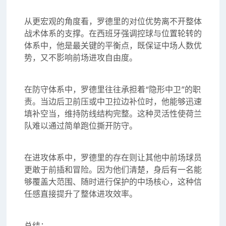
从更宏观的角度看，罗德里的对位优势离不开整体
战术体系的支撑。在西班牙强调控球与位置轮转的
体系中，他是最关键的平衡点，既保证中场人数优
势，又不影响前场进攻自由度。
在防守体系中，罗德里往往承担着“隐形中卫”的职
责。当边后卫前压或中卫拉边补位时，他能够迅速
填补空当，维持防线结构完整。这种灵活性使荷兰
队难以通过简单跑位撕开防守。
在进攻体系中，罗德里的存在则让其他中前场球员
更敢于前插和冒险。因为他们清楚，身后有一名能
够覆盖大范围、随时进行保护的中场核心，这种信
任感直接提升了整体进攻效率。
总结：