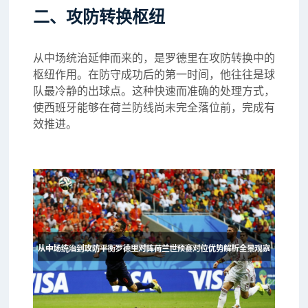
二、攻防转换枢纽
从中场统治延伸而来的，是罗德里在攻防转换中的
枢纽作用。在防守成功后的第一时间，他往往是球
队最冷静的出球点。这种快速而准确的处理方式，
使西班牙能够在荷兰防线尚未完全落位前，完成有
效推进。