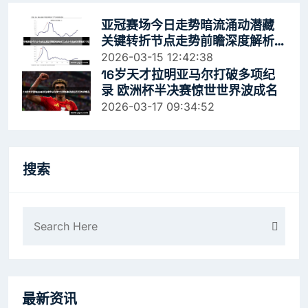
亚冠赛场今日走势暗流涌动潜藏
关键转折节点走势前瞻深度解析
全览
2026-03-15 12:42:38
16岁天才拉明亚马尔打破多项纪
录 欧洲杯半决赛惊世世界波成名
2026-03-17 09:34:52
搜索
最新资讯