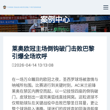
案例中心
首页
案例中心
莱奥欧冠主场倒钩破门击败巴黎
引爆全场欢呼
2026-04-14 13:13:08
在一场万众瞩目的欧冠之夜，圣西罗球场被激情与
呐喊所包围。比赛进行到关键时刻，AC米兰前锋
莱奥在禁区内腾空而起，以一记技惊四座的倒钩破
门，皮球划出一道完美弧线直挂网窝。这粒进球不
仅帮助球队在关键战役中击败巴黎圣日耳曼，更让
整个球场陷入沸腾。球迷们的欢呼声如同海浪般席