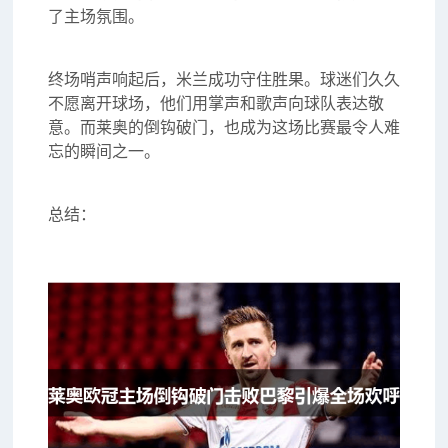
了主场氛围。
终场哨声响起后，米兰成功守住胜果。球迷们久久
不愿离开球场，他们用掌声和歌声向球队表达敬
意。而莱奥的倒钩破门，也成为这场比赛最令人难
忘的瞬间之一。
总结：