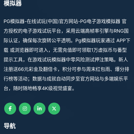
模拟器
PG模拟器-在线试玩(中国)官方网站-PG电子游戏模拟器 官
方授权的电子游戏试玩平台，采用云端高帧率引擎与RNG国
际认证，确保每次旋转公平透明。Pg模拟器玩家通过 APP下
载 或浏览器即可进入，无需充值即可领取1万虚拟币与番型
提示工具，在游戏试玩模拟器中零风险测试押注策略。新人
注册送66元彩金及翻倍卡，积分可参与周末红包雨、爆分排
行榜等活动；数据与成就自动同步至官方网站与多端娱乐平
台，随时随地畅享4K级视觉盛宴。
导航