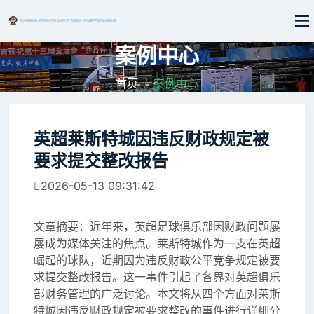
案例中心
首页
案例中心
英超莱斯特城因违反财政规定被
要求提交整改报告
2026-05-13 09:31:42
文章摘要：近年来，英超足球俱乐部因财政问题屡
屡成为媒体关注的焦点。莱斯特城作为一支在英超
崛起的球队，近期因为违反财政公平竞争规定被要
求提交整改报告。这一事件引起了各界对英超俱乐
部财务管理的广泛讨论。本文将从四个方面对莱斯
特城因违反财政规定被要求整改的事件进行详细分