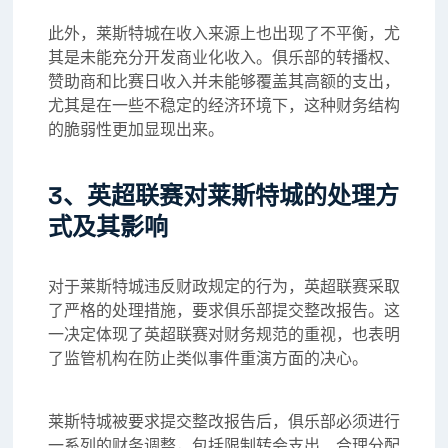
此外，莱斯特城在收入来源上也出现了不平衡，尤
其是未能充分开发商业化收入。俱乐部的转播权、
赞助商和比赛日收入并未能够覆盖其高额的支出，
尤其是在一些不稳定的经济环境下，这种财务结构
的脆弱性更加显现出来。
3、英超联赛对莱斯特城的处理方
式及其影响
对于莱斯特城违反财政规定的行为，英超联赛采取
了严格的处理措施，要求俱乐部提交整改报告。这
一决定体现了英超联赛对财务规范的重视，也表明
了监管机构在防止类似事件重演方面的决心。
莱斯特城被要求提交整改报告后，俱乐部必须进行
一系列的财务调整，包括限制转会支出、合理分配