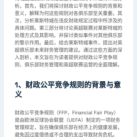
析。首先，我们将探讨财政公平竞争规则的背景和
意义，解释为何这些规则对各俱乐部至关重要。其
次，分析莱斯特城在违反财政规定过程中所涉及的
具体问题。第三部分将讨论英超联赛对莱斯特城的
处理方式及其影响，并探讨类似事件对其他俱乐部
的警示作用。最后，结合莱斯特城事件，提出对英
超俱乐部未来财务管理的建议。通过这些方面的深
入剖析，本文旨在为读者提供对财政公平竞争规
则、俱乐部财务管理和英超联赛运营的全面理解。
1、财政公平竞争规则的背景与意
义
财政公平竞争规则（FFP，Financial Fair Play）
是由欧洲足球协会联盟（UEFA）制定的一项财务
管理规定，旨在确保俱乐部在经济上的健康发展，
避免因过度借债或不合理的支出导致财务危机。