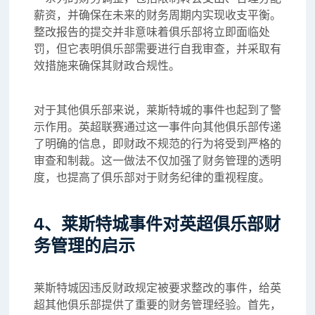
薪资，并确保在未来的财务周期内实现收支平衡。
整改报告的提交并非意味着俱乐部将立即面临处
罚，但它表明俱乐部需要进行自我审查，并采取有
效措施来确保其财政合规性。
对于其他俱乐部来说，莱斯特城的事件也起到了警
示作用。英超联赛通过这一事件向其他俱乐部传递
了明确的信息，即财政不规范的行为将受到严格的
审查和制裁。这一做法不仅加强了财务管理的透明
度，也提高了俱乐部对于财务纪律的重视程度。
4、莱斯特城事件对英超俱乐部财
务管理的启示
莱斯特城因违反财政规定被要求整改的事件，给英
超其他俱乐部提供了重要的财务管理经验。首先，