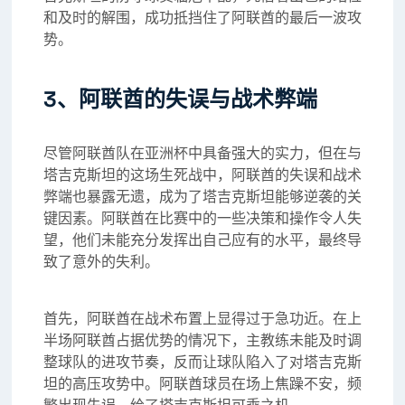
和及时的解围，成功抵挡住了阿联酋的最后一波攻
势。
3、阿联酋的失误与战术弊端
尽管阿联酋队在亚洲杯中具备强大的实力，但在与
塔吉克斯坦的这场生死战中，阿联酋的失误和战术
弊端也暴露无遗，成为了塔吉克斯坦能够逆袭的关
键因素。阿联酋在比赛中的一些决策和操作令人失
望，他们未能充分发挥出自己应有的水平，最终导
致了意外的失利。
首先，阿联酋在战术布置上显得过于急功近。在上
半场阿联酋占据优势的情况下，主教练未能及时调
整球队的进攻节奏，反而让球队陷入了对塔吉克斯
坦的高压攻势中。阿联酋球员在场上焦躁不安，频