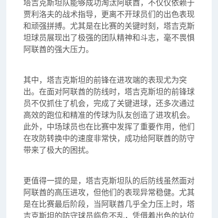
塔吉克斯坦队能够成功淘汰阿联酋，不仅仅依赖于
贾利洛夫的战术指导，更离不开球员们的出色表现
和顽强拼搏。尤其是在比赛的关键时刻，塔吉克斯
坦球员展现出了极强的团队精神和斗志，毫不畏惧
阿联酋的强大压力。
其中，塔吉克斯坦的前锋在进攻端的表现尤为突
出。在面对阿联酋的防线时，塔吉克斯坦的前锋球
员不仅抓住了机会，完成了关键进球，还多次通过
高效的跑位和精准的传球为队友创造了进攻机会。
此外，中场球员也在比赛中发挥了重要作用，他们
在攻防转换中的速度非常快，成功给阿联酋的防守
带来了极大的困扰。
更值得一提的是，塔吉克斯坦队的后防线虽然面对
阿联酋的高压进攻，但他们的表现异常稳健。尤其
是在比赛最后阶段，当阿联酋几乎全力压上时，塔
吉克斯坦的防守球员临危不乱，凭借着出色的站位