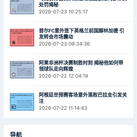
处罚揭秘
2026-07-23 10:25:17
首尔FC意外签下英格兰前国脚林加德 引
发转会市场震动
2026-07-23 09:34:36
阿莱非洲杯决赛制胜时刻 揭秘他如何带
领球队走向辉煌
2026-07-22 12:04:19
阿根廷世预赛客场意外落败巴拉圭引发关
注
2026-07-22 11:14:43
导航