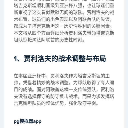
塔吉克斯坦顺利晋级到亚洲杯八强，也让球迷们重
新审视了这支看似默默无闻的球队。贾利洛夫的战
术布置、球员们的出色表现以及阿联酋队的失误，
都成为了塔吉克斯坦这一历史性胜利的关键因素。
本文将从四个方面详细分析贾利洛夫带领塔吉克斯
坦队惊艳淘汰阿联酋的历史性时刻。
1、贾利洛夫的战术调整与布局
在本届亚洲杯中，贾利洛夫作为塔吉克斯坦的主
帅，凭借着精妙的战术调整，为球队取得了令人瞩
目的成绩。面对阿联酋这样一支传统强队，贾利洛
夫没有选择保守的防守反击战术，而是力求发挥塔
吉克斯坦队员的整体优势，强化攻守平衡。
pg模拟器app