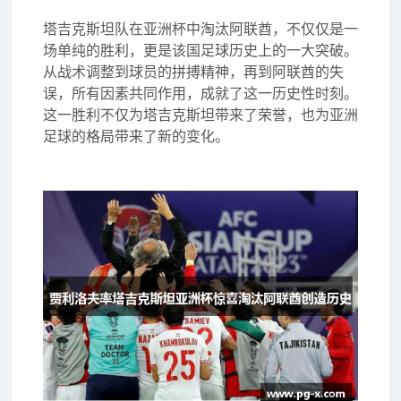
塔吉克斯坦队在亚洲杯中淘汰阿联酋，不仅仅是一
场单纯的胜利，更是该国足球历史上的一大突破。
从战术调整到球员的拼搏精神，再到阿联酋的失
误，所有因素共同作用，成就了这一历史性时刻。
这一胜利不仅为塔吉克斯坦带来了荣誉，也为亚洲
足球的格局带来了新的变化。