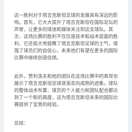
这一胜利对于塔吉克斯坦足球的发展具有深远的影
响。首先，它大大提升了塔吉克斯坦在国际足坛的
声誉，让更多的球迷和媒体关注到这支球队。其
次，这场比赛的胜利不仅仅是技术和战术层面的胜
利，它还极大地鼓舞了塔吉克斯坦足球的士气，增
强了球员们的自信心，未来他们有望在更多的国际
比赛中继续创造佳绩。
此外，贾利洛夫和他的团队在这场比赛中的表现也
展示了塔吉克斯坦足球逐渐走向成熟的迹象。球队
的整体战术布置、球员的个人能力和团队配合都达
到了一个新的高度，这为塔吉克斯坦未来的国际比
赛提供了宝贵的经验。
总结：