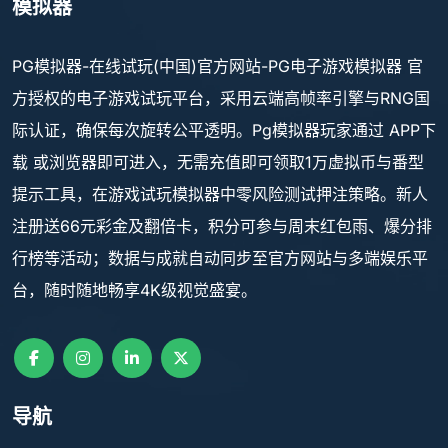
模拟器
PG模拟器-在线试玩(中国)官方网站-PG电子游戏模拟器 官
方授权的电子游戏试玩平台，采用云端高帧率引擎与RNG国
际认证，确保每次旋转公平透明。Pg模拟器玩家通过 APP下
载 或浏览器即可进入，无需充值即可领取1万虚拟币与番型
提示工具，在游戏试玩模拟器中零风险测试押注策略。新人
注册送66元彩金及翻倍卡，积分可参与周末红包雨、爆分排
行榜等活动；数据与成就自动同步至官方网站与多端娱乐平
台，随时随地畅享4K级视觉盛宴。
导航