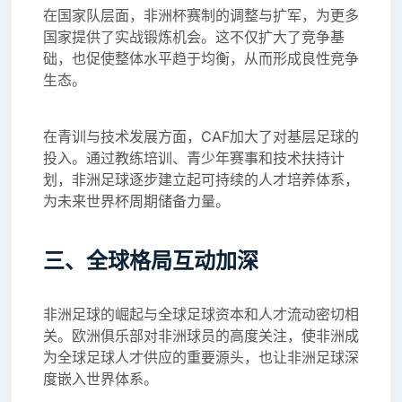
在国家队层面，非洲杯赛制的调整与扩军，为更多
国家提供了实战锻炼机会。这不仅扩大了竞争基
础，也促使整体水平趋于均衡，从而形成良性竞争
生态。
在青训与技术发展方面，CAF加大了对基层足球的
投入。通过教练培训、青少年赛事和技术扶持计
划，非洲足球逐步建立起可持续的人才培养体系，
为未来世界杯周期储备力量。
三、全球格局互动加深
非洲足球的崛起与全球足球资本和人才流动密切相
关。欧洲俱乐部对非洲球员的高度关注，使非洲成
为全球足球人才供应的重要源头，也让非洲足球深
度嵌入世界体系。