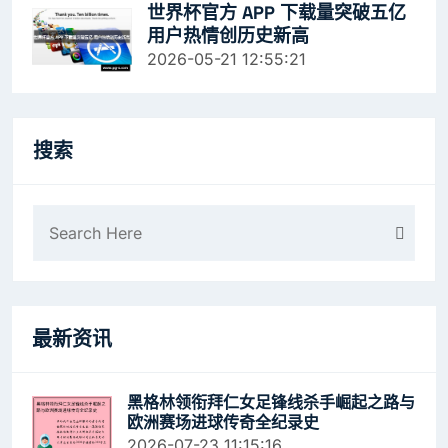
世界杯官方 APP 下载量突破五亿
用户热情创历史新高
2026-05-21 12:55:21
搜索
最新资讯
黑格林领衔拜仁女足锋线杀手崛起之路与
欧洲赛场进球传奇全纪录史
2026-07-23 11:15:16