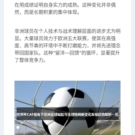
在用成绩证明自身实力的成熟。这种变化并非偶
然，而是长期积累的集中体现。
非洲球员在个人技术与战术理解层面的进步尤为明
显。大量球员效力于欧洲五大联赛，使其在高强
度、高节奏的环境中不断打磨能力，并将先进理念
带回国家队。这种“留洋—回馈”的循环，显著提升
了整体竞争力。