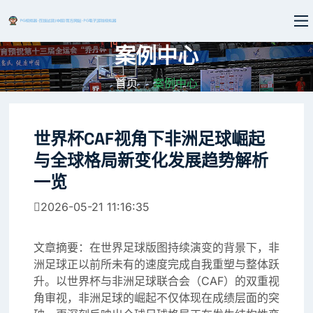
案例中心
首页
案例中心
世界杯CAF视角下非洲足球崛起
与全球格局新变化发展趋势解析
一览
2026-05-21 11:16:35
文章摘要：在世界足球版图持续演变的背景下，非
洲足球正以前所未有的速度完成自我重塑与整体跃
升。以世界杯与非洲足球联合会（CAF）的双重视
角审视，非洲足球的崛起不仅体现在成绩层面的突