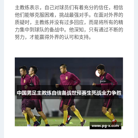
主教练表示，自己对球员们有着充分的信任，相信
他们能够克服困难，挑战最强对手。在面对外界的
质疑时，主教练并没有过多回应，而是将所有的精
力集中到球队的备战中。他深知，只有通过不断的
努力，才能赢得外界的认可和支持。