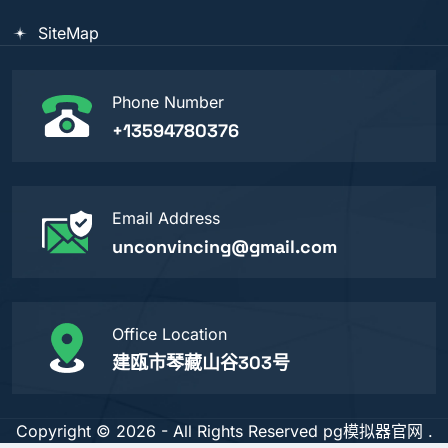
SiteMap
Phone Number
+13594780376
Email Address
unconvincing@gmail.com
Office Location
建瓯市琴藏山谷303号
Copyright © 2026 - All Rights Reserved
pg模拟器官网
.