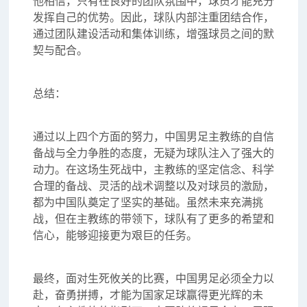
他相信，只有在良好的团队氛围中，球员才能充分
发挥自己的优势。因此，球队内部注重团结合作，
通过团队建设活动和集体训练，增强球员之间的默
契与配合。
总结：
通过以上四个方面的努力，中国男足主教练的自信
备战与全力争胜的态度，无疑为球队注入了强大的
动力。在这场生死战中，主教练的坚定信念、科学
合理的备战、灵活的战术调整以及对球员的激励，
都为中国队奠定了坚实的基础。虽然未来充满挑
战，但在主教练的带领下，球队有了更多的希望和
信心，能够迎接更为艰巨的任务。
最终，面对生死攸关的比赛，中国男足必须全力以
赴，奋勇拼搏，才能为国家足球赢得更光辉的未