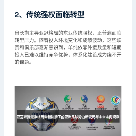
2、传统强权面临转型
曾长期主导亚冠格局的东亚传统强权，正普遍面临
转型压力。随着投入环境变化和成绩波动，这些联
赛和俱乐部逐渐意识到，单纯依靠外援数量和短期
投入已难以维持竞争优势，体系化建设成为绕不开
的课题。