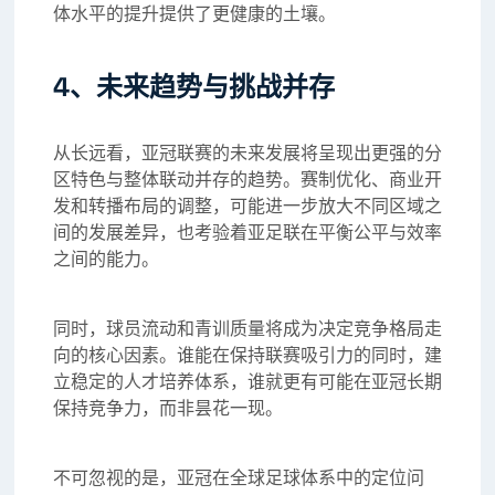
体水平的提升提供了更健康的土壤。
4、未来趋势与挑战并存
从长远看，亚冠联赛的未来发展将呈现出更强的分
区特色与整体联动并存的趋势。赛制优化、商业开
发和转播布局的调整，可能进一步放大不同区域之
间的发展差异，也考验着亚足联在平衡公平与效率
之间的能力。
同时，球员流动和青训质量将成为决定竞争格局走
向的核心因素。谁能在保持联赛吸引力的同时，建
立稳定的人才培养体系，谁就更有可能在亚冠长期
保持竞争力，而非昙花一现。
不可忽视的是，亚冠在全球足球体系中的定位问