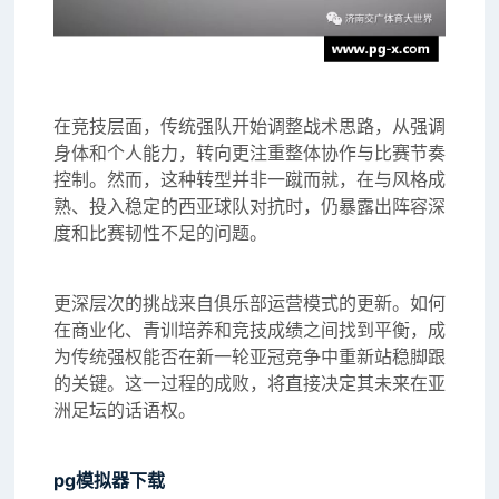
在竞技层面，传统强队开始调整战术思路，从强调
身体和个人能力，转向更注重整体协作与比赛节奏
控制。然而，这种转型并非一蹴而就，在与风格成
熟、投入稳定的西亚球队对抗时，仍暴露出阵容深
度和比赛韧性不足的问题。
更深层次的挑战来自俱乐部运营模式的更新。如何
在商业化、青训培养和竞技成绩之间找到平衡，成
为传统强权能否在新一轮亚冠竞争中重新站稳脚跟
的关键。这一过程的成败，将直接决定其未来在亚
洲足坛的话语权。
pg模拟器下载