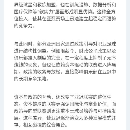
界级球星和教练加盟，也在训练设施、数据分析和
医疗保障等“软实力”层面形成明显优势。这种全方
位投入，使其在亚冠赛场上迅速建立起稳定而强势
的竞争力。
与此同时，部分亚洲国家通过政策引导对职业足球
进行结构性调整。例如限薪令、财政公平政策以及
俱乐部准入制度的完善，在一定程度上抑制了无序
烧钱的现象，但也让依赖资本驱动的联赛进入阵痛
期。政策的收紧与放松，直接影响俱乐部在亚冠中
的长期竞争策略。
资本与政策的互动，还改变了亚冠联赛的整体生
态。资本雄厚的联赛更强调国际化与商业价值，而
政策导向型联赛则更注重本土球员培养与可持续发
展。这种差异，使亚冠逐渐演变为多种发展模式并
存、相互碰撞的综合舞台。