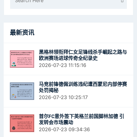
最新资讯
黑格林领衔拜仁女足锋线杀手崛起之路与
欧洲赛场进球传奇全纪录史
2026-07-23 11:15:16
马竞前锋德佩训练违纪遭西蒙尼内部停赛
处罚揭秘
2026-07-23 10:25:17
首尔FC意外签下英格兰前国脚林加德 引
发转会市场震动
2026-07-23 09:34:36