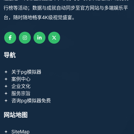
行榜等活动；数据与成就自动同步至官方网站与多端娱乐平
台，随时随地畅享4K级视觉盛宴。
导航
关于pg模拟器
案例中心
企业文化
服务宗旨
咨询pg模拟器免费
网站地图
SiteMap