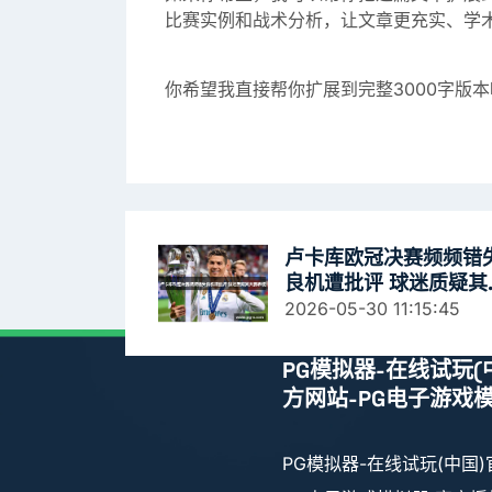
比赛实例和战术分析，让文章更充实、学
你希望我直接帮你扩展到完整3000字版
卢卡库欧冠决赛频频错
良机遭批评 球迷质疑其
赛表现
2026-05-30 11:15:45
PG模拟器-在线试玩(
方网站-PG电子游戏
PG模拟器-在线试玩(中国)