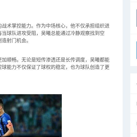
的战术掌控能力。作为中场核心，他不仅承担组织进
每当球队进攻受阻，吴曦总能通过冷静观察找到空
创造射门机会。
更加顺畅。无论是短传渗透还是长传调度，吴曦都能
控球能力不仅保证了球权的稳定，也为球队创造了更