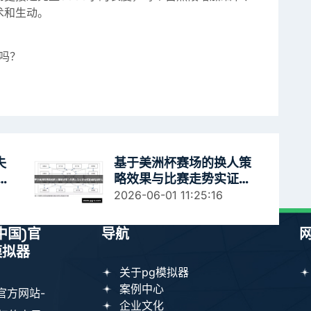
术和生动。
本吗？
失
基于美洲杯赛场的换人策
大
略效果与比赛走势实证分
析影响机制研究
2026-06-01 11:25:16
中国)官
导航
模拟器
关于pg模拟器
案例中心
官方网站-
企业文化