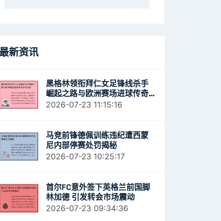
最新资讯
黑格林领衔拜仁女足锋线杀手
崛起之路与欧洲赛场进球传奇
全纪录史
2026-07-23 11:15:16
马竞前锋德佩训练违纪遭西蒙
尼内部停赛处罚揭秘
2026-07-23 10:25:17
首尔FC意外签下英格兰前国脚
林加德 引发转会市场震动
2026-07-23 09:34:36