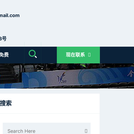
mail.com
3号
免费
现在联系
搜索