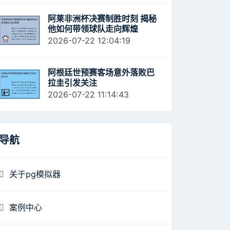
阿莱非洲杯决赛制胜时刻 揭秘
他如何带领球队走向辉煌
2026-07-22 12:04:19
阿根廷世预赛客场意外落败巴
拉圭引发关注
2026-07-22 11:14:43
导航
关于pg模拟器
案例中心