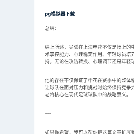
pg模拟器下载
总结：
综上所述，吴曦在上海申花不仅是场上的
术掌控能力、心理稳定作用、年轻球员培
持。无论在攻防转换、心理调节还是年轻
他的存在不仅保证了申花在赛季中的整体
让球队在面对压力和挑战时始终保持竞争
老将核心在现代足球球队中的战略意义。
---
如果你希望，我可以帮你把这篇文章扩展到