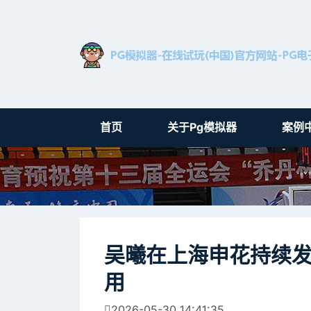
首页
关于pg模拟器
案例
吴曦在上海申花持续
用
2026-05-30 14:41:35