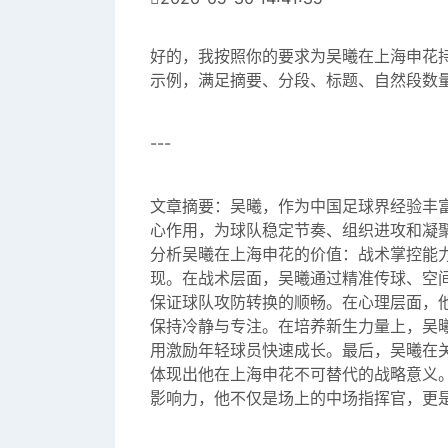
好的，我按照你的要求为吴曦在上海申花
示例，满足摘要、分段、标题、自然段数量
---
文章摘要：吴曦，作为中国足球界经验丰
心作用，为球队稳定节奏、组织进攻和凝
分析吴曦在上海申花的价值：战术掌控能
现。在战术层面，吴曦通过精准传球、空
保证球队攻防转换的顺畅。在心理层面，
保持冷静与专注。在培养新生力量上，吴
用激励年轻球员快速成长。最后，吴曦在
体现出他在上海申花不可替代的战略意义
影响力，他不仅是场上的中场指挥官，更