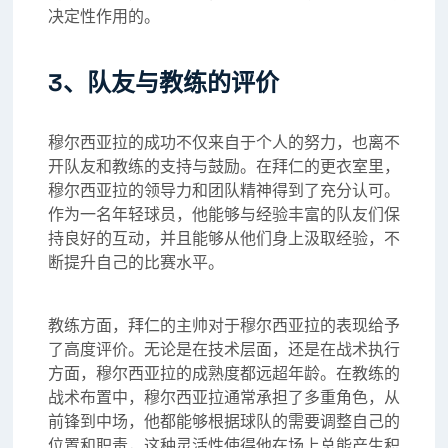
决定性作用的。
3、队友与教练的评价
穆尔西亚拉的成功不仅来自于个人的努力，也离不
开队友和教练的支持与鼓励。在拜仁的更衣室里，
穆尔西亚拉的领导力和团队精神得到了充分认可。
作为一名年轻球员，他能够与经验丰富的队友们保
持良好的互动，并且能够从他们身上汲取经验，不
断提升自己的比赛水平。
教练方面，拜仁的主帅对于穆尔西亚拉的表现给予
了高度评价。无论是在技术层面，还是在战术执行
方面，穆尔西亚拉的成熟度都远超年龄。在教练的
战术布置中，穆尔西亚拉通常承担了多重角色，从
前锋到中场，他都能够根据球队的需要调整自己的
位置和职责，这种灵活性使得他在场上总能产生积