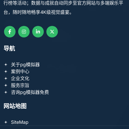
行榜等活动；数据与成就自动同步至官方网站与多端娱乐平
台，随时随地畅享4K级视觉盛宴。
导航
关于pg模拟器
案例中心
企业文化
服务宗旨
咨询pg模拟器免费
网站地图
SiteMap