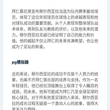
拜仁慕尼黑宣布穆尔西亚拉当选为队内赛季最佳球
员，体现了这位年轻球员在球场上的卓越表现和他
对球队成功的重要贡献。从个人表现到整体球队战
术体系，再到队友与教练的评价，以及他未来的潜
力，穆尔西亚拉无疑已经证明了自己的能力和价
值。他的崛起不仅让拜仁的未来充满希望，也让他
成为了足坛的新星。
pg模拟器
总的来说，穆尔西亚拉的成功不仅是个人努力的结
果，也离不开拜仁俱乐部的培养与支持。作为一名
年轻球员，他已经在顶级舞台上取得了令人瞩目的
成就，而未来，他有可能成为拜仁乃至全球足球的
核心球员。对于所有热爱足球的人来说，穆尔西亚
拉的成长过程无疑是一个激动人心的故事，值得大
家关注与期待。