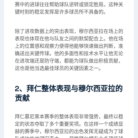
赛中的进球往往帮助球队逆转或锁定胜局，这种关
键时刻的稳定发挥是许多球员所不具备的。
除了进攻数据上的突出表现，穆尔西亚拉在场上的
表现也体现在他与队友之间的默契配合上。他在场
上的位置感和观察力使得他能够快速做出判断，准
确送出关键传球。他的多面性和技术水平让他无论
在进攻端还是防守端，都能为球队做出积极贡献，
这也是他当选最佳球员的关键因素之一。
2、拜仁整体表现与穆尔西亚拉的
贡献
拜仁慕尼黑本赛季的整体表现非常强势，最终以稳
定的状态夺取了多个重要奖项。在这样一个成绩显
赫的赛季中，穆尔西亚拉的出色发挥无疑成为了球