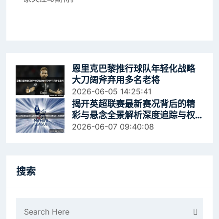
恩里克巴黎推行球队年轻化战略
大刀阔斧弃用多名老将
2026-06-05 14:25:41
揭开英超联赛最新赛况背后的精
彩与悬念全景解析深度追踪与权
威解读
2026-06-07 09:40:08
搜索