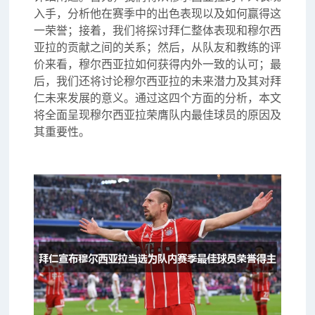
入手，分析他在赛季中的出色表现以及如何赢得这
一荣誉；接着，我们将探讨拜仁整体表现和穆尔西
亚拉的贡献之间的关系；然后，从队友和教练的评
价来看，穆尔西亚拉如何获得内外一致的认可；最
后，我们还将讨论穆尔西亚拉的未来潜力及其对拜
仁未来发展的意义。通过这四个方面的分析，本文
将全面呈现穆尔西亚拉荣膺队内最佳球员的原因及
其重要性。