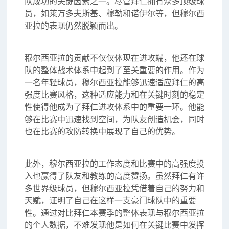
队成功的关键因素之一。尽管拜仁拥有众多顶级球
员，如莱万多夫斯基、穆勒和诺伊尔等，但穆尔西
亚拉的表现仍然脱颖而出。
穆尔西亚拉的贡献不仅仅体现在进攻端，他还在球
队的整体战术体系中起到了至关重要的作用。作为
一名年轻球员，穆尔西亚拉能够迅速适应拜仁的高
强度比赛风格，这种适应能力和在关键时刻的稳定
性使得他成为了拜仁进攻体系中的重要一环。他能
够在比赛中迅速找到空间，为队友创造机会，同时
也在比赛的攻防转换中展现了自己的优势。
此外，穆尔西亚拉的工作态度和比赛中的高强度投
入也赢得了队友和教练的高度赞扬。虽然拜仁有许
多世界级球员，但穆尔西亚拉凭借着自己的努力和
天赋，证明了自己在这样一支豪门球队中的重要
性。通过对比拜仁本赛季的整体表现与穆尔西亚拉
的个人数据，不难发现他是如何在关键比赛中发挥