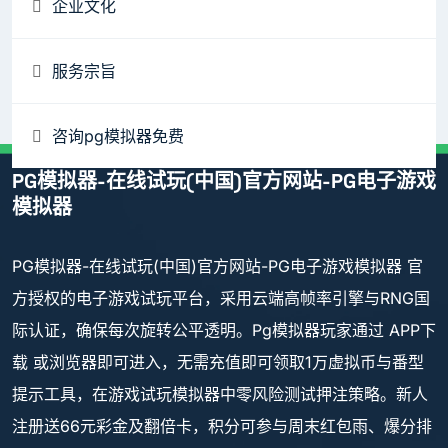
企业文化
服务宗旨
咨询pg模拟器免费
PG模拟器-在线试玩(中国)官方网站-PG电子游戏
模拟器
PG模拟器-在线试玩(中国)官方网站-PG电子游戏模拟器 官
方授权的电子游戏试玩平台，采用云端高帧率引擎与RNG国
际认证，确保每次旋转公平透明。Pg模拟器玩家通过 APP下
载 或浏览器即可进入，无需充值即可领取1万虚拟币与番型
提示工具，在游戏试玩模拟器中零风险测试押注策略。新人
注册送66元彩金及翻倍卡，积分可参与周末红包雨、爆分排