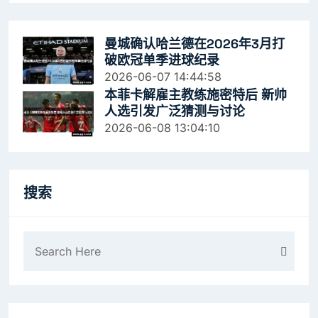
曼城确认哈兰德在2026年3月打
破欧冠单季进球纪录
2026-06-07 14:44:58
本菲卡解雇主教练施密特后 新帅
人选引发广泛猜测与讨论
2026-06-08 13:04:10
搜索