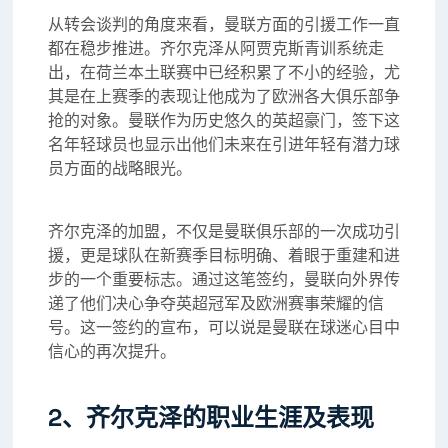
从转会谈判的角度来看，曼联方面的引援工作一直
都在稳步推进。齐尔克泽从阿贾克斯青训系统走
出，在荷兰本土联赛中已经积累了不小的经验，尤
其是在上赛季的表现让他成为了欧洲各大俱乐部争
抢的对象。曼联作为历史悠久的英超豪门，签下这
名年轻球员也显示出他们未来在引进年轻有潜力球
员方面的战略眼光。
齐尔克泽的加盟，不仅是曼联俱乐部的一次成功引
援，更是球队在新赛季目标明确、着眼于重建和进
步的一个重要标志。通过这笔签约，曼联向外界传
递了他们决心争夺英超冠军及欧洲赛事荣耀的信
号。这一签约的宣布，可以说是曼联在球迷心目中
信心的再次提升。
2、齐尔克泽的职业生涯及表现