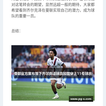
对这笔转会的期望，显然远超一般的期待，大家都
希望看到齐尔克泽在曼联实现自己的潜力，成为球
队的重要一员。
总结：