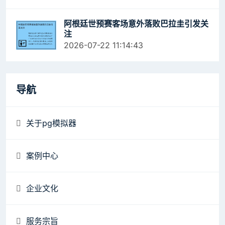
阿根廷世预赛客场意外落败巴拉圭引发关
注
2026-07-22 11:14:43
导航
关于pg模拟器
案例中心
企业文化
服务宗旨