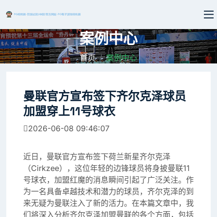
案例中心
首页
案例中心
曼联官方宣布签下齐尔克泽球员
加盟穿上11号球衣
2026-06-08 09:46:07
近日，曼联官方宣布签下荷兰新星齐尔克泽
（Cirkzee），这位年轻的边锋球员将身披曼联11
号球衣，加盟红魔的消息瞬间引起了广泛关注。作
为一名具备卓越技术和潜力的球员，齐尔克泽的到
来无疑为曼联注入了新的活力。在本篇文章中，我
们将深入分析齐尔克泽加盟曼联的各个方面，包括