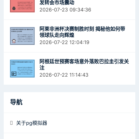
发转会市场震动
2026-07-23 09:34:36
阿莱非洲杯决赛制胜时刻 揭秘他如何带
领球队走向辉煌
2026-07-22 12:04:19
阿根廷世预赛客场意外落败巴拉圭引发关
注
2026-07-22 11:14:43
导航
关于pg模拟器