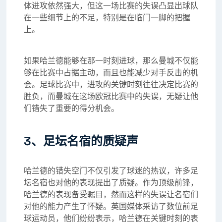
体进攻依然强大，但这一场比赛的失误凸显出球队
在一些细节上的不足，特别是在临门一脚的把握
上。
如果哈兰德能够在那一时刻进球，那么曼城不仅能
够在比赛中占据主动，而且也能减少对手反击的机
会。足球比赛中，进攻的关键时刻往往决定比赛的
胜负，而曼城在这场欧冠比赛中的失误，无疑让他
们错失了重要的得分机会。
3、足坛名宿的质疑声
哈兰德的错失空门不仅引发了球迷的热议，许多足
坛名宿也对他的表现提出了质疑。作为顶级前锋，
哈兰德的表现备受瞩目，然而这样的失误让名宿们
对他的能力产生了怀疑。英国媒体采访了数位前足
球运动员，他们纷纷表示，哈兰德在关键时刻的表