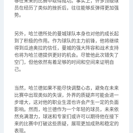
够在未来的比赛中取得成功。事实上，许多顶级球
员在经历了类似的挫折后，往往能够反弹得更加强
势。
另外，哈兰德所处的曼城球队本身也对他的成长起
到了积极的作用。作为球队的主力前锋，他将继续
得到瓜迪奥拉的信任，曼城的强大阵容和战术支持
也将为哈兰德提供更好的机会。尽管他此次错失了
空门，但他依然有着足够的时间和空间来证明自
己。
当然，哈兰德如果不能尽快调整心态，避免在未来
比赛中出现类似的失误，外界的质疑声可能会进一
步增大，这对他的职业生涯也许会产生一定的负面
影响。然而，哈兰德作为一个年轻的球员，未来依
然充满潜力，球迷和专家们或许可以期待他在接下
来的比赛中打破这些质疑，展现更加成熟和稳定的
表现。