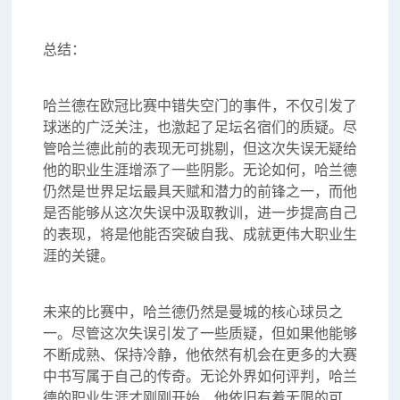
总结：
哈兰德在欧冠比赛中错失空门的事件，不仅引发了
球迷的广泛关注，也激起了足坛名宿们的质疑。尽
管哈兰德此前的表现无可挑剔，但这次失误无疑给
他的职业生涯增添了一些阴影。无论如何，哈兰德
仍然是世界足坛最具天赋和潜力的前锋之一，而他
是否能够从这次失误中汲取教训，进一步提高自己
的表现，将是他能否突破自我、成就更伟大职业生
涯的关键。
未来的比赛中，哈兰德仍然是曼城的核心球员之
一。尽管这次失误引发了一些质疑，但如果他能够
不断成熟、保持冷静，他依然有机会在更多的大赛
中书写属于自己的传奇。无论外界如何评判，哈兰
德的职业生涯才刚刚开始，他依旧有着无限的可