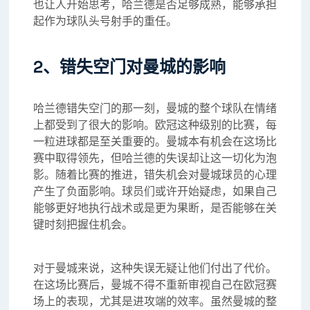
也让人开始思考，哈兰德是否足够成熟，能够承担
起作为球队头号射手的重任。
2、错失空门对曼城的影响
哈兰德错失空门的那一刻，曼城的整个球队在情绪
上都受到了很大的影响。欧冠这种级别的比赛，每
一粒进球都是至关重要的。曼城本有机会在这场比
赛中取得领先，但哈兰德的失误却让这一切化为泡
影。随着比赛的推进，错失机会对曼城球员的心理
产生了负面影响。球员们或许开始疑虑，如果自己
能够更好地执行战术或是更为果断，是否能够在关
键时刻把握住机会。
对于曼城来说，这种失误无疑让他们付出了代价。
在这场比赛后，曼城不得不重新审视自己在欧冠赛
场上的表现，尤其是进攻端的效率。虽然曼城的整