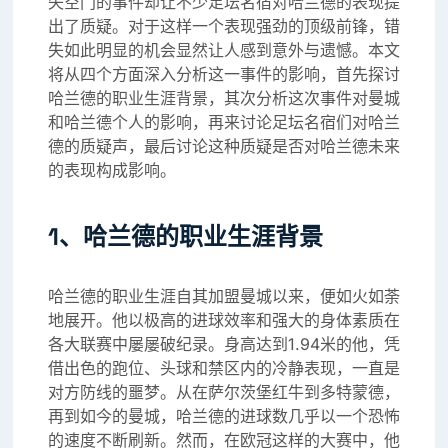
失空门的事件却让不少足坛名宿对哈兰德的表现提
出了质疑。对于这样一个表现强劲的顶级前锋，错
失如此明显的机会显然让人感到意外与遗憾。本文
将从四个方面深入分析这一事件的影响，首先探讨
哈兰德的职业生涯背景，其次分析这次事件对曼城
和哈兰德个人的影响，再来讨论足坛名宿们对哈兰
德的质疑声，最后讨论这种质疑是否对哈兰德未来
的表现构成影响。
1、哈兰德的职业生涯背景
哈兰德的职业生涯自其加盟曼城以来，便如火如荼
地展开。他以极高的进球效率和强大的身体素质在
各大联赛中屡屡破纪录。身高达到1.94米的他，凭
借出色的跑位、头球和禁区内的冷静表现，一直是
对方防线的噩梦。从在萨尔茨堡红牛到多特蒙德，
再到如今的曼城，哈兰德的进球数几乎以一个恐怖
的速度不断刷新。然而，在欧冠这样的大赛中，他