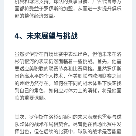
机会和球迷支持。球队的赛事直播、广告代言等方
面都将受益于罗伊斯的加盟，从而进一步提升俱乐
部的整体经济效益。
4、未来展望与挑战
虽然罗伊斯在首场比赛中表现出色，但他未来在洛
杉矶银河的表现仍然面临着一些挑战。首先，他需
要适应美职联的联赛节奏和比赛风格。虽然罗伊斯
具备高水平的个人技术，但美职联与欧洲联赛之间
的差距仍然存在。如何在不同的战术体系下快速找
到自己的角色，如何应对体力上的消耗，将是他面
临的重要课题。
其次，罗伊斯在洛杉矶银河的未来表现也需要与球
队整体的战术布局相契合。尽管他在首场比赛中发
挥出色，但在后续的比赛中，球队的战术是否能最