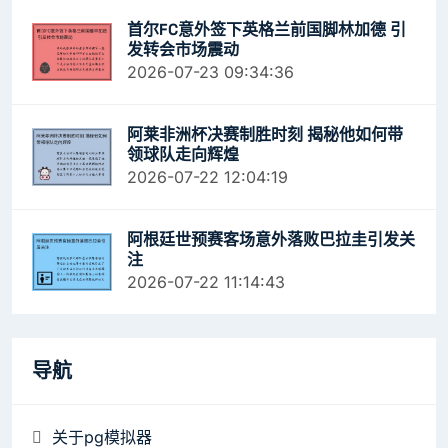
首尔FC意外签下英格兰前国脚林加德 引
发转会市场震动
2026-07-23 09:34:36
阿莱非洲杯决赛制胜时刻 揭秘他如何带
领球队走向辉煌
2026-07-22 12:04:19
阿根廷世预赛客场意外落败巴拉圭引发关
注
2026-07-22 11:14:43
导航
关于pg模拟器