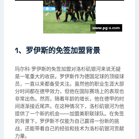
1、罗伊斯的免签加盟背景
玛尔科·罗伊斯的免签加盟对洛杉矶银河来说无疑
是一笔重大的收获。罗伊斯作为德国足球的顶级球
员，一直以来都备受关注。虽然他的职业生涯大部
分时间都在德甲效力，但他在国际赛场上的表现也
非常出色。然而，随着年龄的增长，他在德甲的时
间逐渐接近尾声。在这种情况下，洛杉矶银河为他
提供了一个新的机会——加盟美职联球队。在免签
的背景下，罗伊斯不仅能为自己赢得一份新的挑
战，还能带着自己的经验和技术为洛杉矶银河贡献
力量。