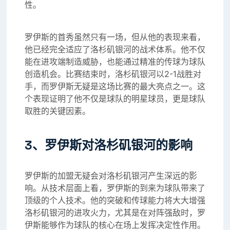
性。
罗伊斯的首秀虽然只有一场，但从他的表现来看，
他已经完全适应了洛杉矶银河的战术体系。他不仅
能在进攻端制造威胁，也能通过精准的传球为球队
创造机会。比赛结束时，洛杉矶银河以2-1战胜对
手，而罗伊斯无疑是这场比赛的最大亮点之一。这
个表现证明了他不仅是球队的明星球员，更是球队
取胜的关键因素。
3、罗伊斯对洛杉矶银河的影响
罗伊斯的加盟无疑会对洛杉矶银河产生深远的影
响。从技术层面上看，罗伊斯的到来为球队带来了
顶级的个人技术。他的突破和传球能力将大大增强
洛杉矶银河的进攻火力，尤其是在对阵强敌时，罗
伊斯能够作为球队的核心在场上发挥决定性作用。