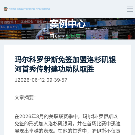
案例中心
首页
案例中心
玛尔科罗伊斯免签加盟洛杉矶银
河首秀传射建功助队取胜
2026-06-12 09:39:57
文章摘要：
在2026年3月的美职联赛季中，玛尔科·罗伊斯以
免签的形式加入洛杉矶银河，并在首场比赛中迅速
展现出卓越的表现。在他的首秀中，罗伊斯不仅贡