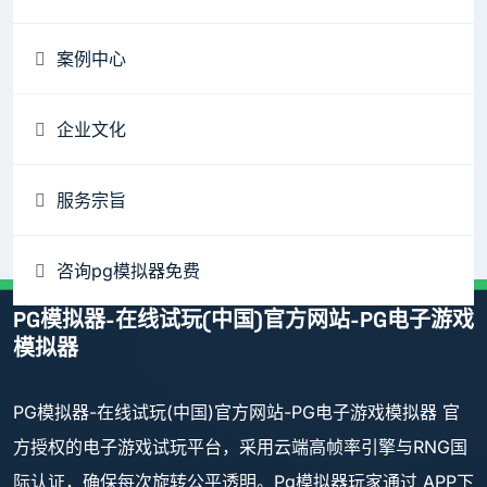
案例中心
企业文化
服务宗旨
咨询pg模拟器免费
PG模拟器-在线试玩(中国)官方网站-PG电子游戏
模拟器
PG模拟器-在线试玩(中国)官方网站-PG电子游戏模拟器 官
方授权的电子游戏试玩平台，采用云端高帧率引擎与RNG国
际认证，确保每次旋转公平透明。Pg模拟器玩家通过 APP下