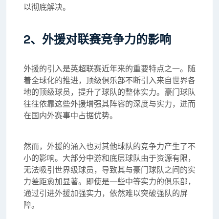
以彻底解决。
2、外援对联赛竞争力的影响
外援的引入是英超联赛近年来的重要特点之一。随
着全球化的推进，顶级俱乐部不断引入来自世界各
地的顶级球员，提升了球队的整体实力。豪门球队
往往依靠这些外援增强其阵容的深度与实力，进而
在国内外赛事中占据优势。
然而，外援的涌入也对其他球队的竞争力产生了不
小的影响。大部分中游和底层球队由于资源有限，
无法吸引世界级球员，导致其与豪门球队之间的实
力差距愈加显著。即使是一些中等实力的俱乐部，
通过引进外援加强实力，依然难以突破强队的屏
障。