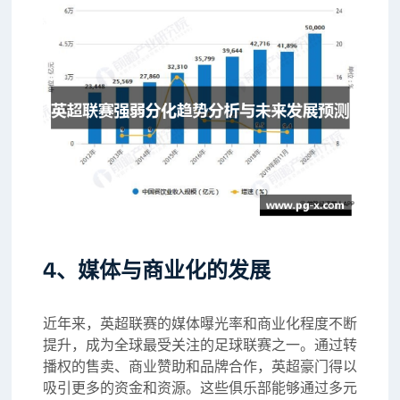
4、媒体与商业化的发展
近年来，英超联赛的媒体曝光率和商业化程度不断
提升，成为全球最受关注的足球联赛之一。通过转
播权的售卖、商业赞助和品牌合作，英超豪门得以
吸引更多的资金和资源。这些俱乐部能够通过多元