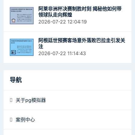
阿莱非洲杯决赛制胜时刻 揭秘他如何带
领球队走向辉煌
2026-07-22 12:04:19
阿根廷世预赛客场意外落败巴拉圭引发关
注
2026-07-22 11:14:43
导航
关于pg模拟器
案例中心