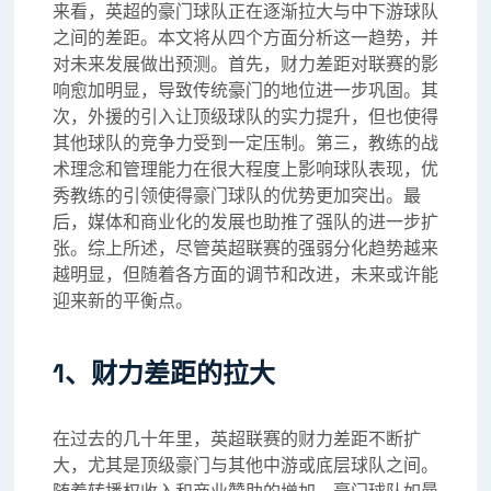
来看，英超的豪门球队正在逐渐拉大与中下游球队
之间的差距。本文将从四个方面分析这一趋势，并
对未来发展做出预测。首先，财力差距对联赛的影
响愈加明显，导致传统豪门的地位进一步巩固。其
次，外援的引入让顶级球队的实力提升，但也使得
其他球队的竞争力受到一定压制。第三，教练的战
术理念和管理能力在很大程度上影响球队表现，优
秀教练的引领使得豪门球队的优势更加突出。最
后，媒体和商业化的发展也助推了强队的进一步扩
张。综上所述，尽管英超联赛的强弱分化趋势越来
越明显，但随着各方面的调节和改进，未来或许能
迎来新的平衡点。
1、财力差距的拉大
在过去的几十年里，英超联赛的财力差距不断扩
大，尤其是顶级豪门与其他中游或底层球队之间。