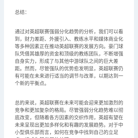
总结：
通过对英超联赛强弱分化趋势的分析，我们可以看
到，财力差距、外援引入、教练水平和媒体商业化
等多种因素正在推动英超联赛的发展方向。豪门球
队凭借其雄厚的资金和顶级的教练团队，不断增强
自身实力，形成了与其他中游球队之间的巨大差
距。然而，尽管强队的优势愈发明显，英超联赛仍
有可能在未来进行适当的调节与改革，以期达到一
个新的平衡点。
总的来说，英超联赛在未来可能会迎来更加激烈的
竞争和更加复杂的格局。尽管强弱分化趋势难以彻
底改变，但随着各方因素的交织作用，英超有望在
未来呈现出更加多样化和有趣的发展趋势。对于中
小型俱乐部而言，如何在竞争中找到自己的立足