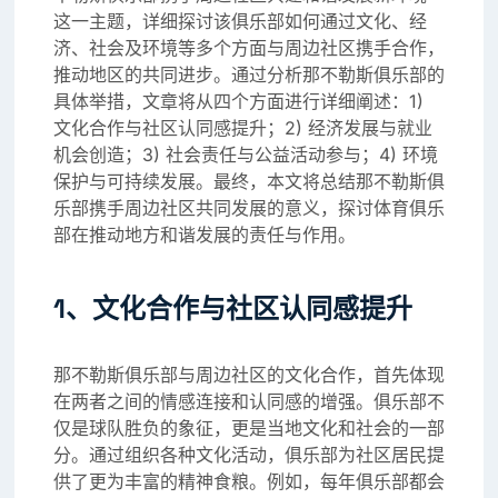
这一主题，详细探讨该俱乐部如何通过文化、经
济、社会及环境等多个方面与周边社区携手合作，
推动地区的共同进步。通过分析那不勒斯俱乐部的
具体举措，文章将从四个方面进行详细阐述：1)
文化合作与社区认同感提升；2) 经济发展与就业
机会创造；3) 社会责任与公益活动参与；4) 环境
保护与可持续发展。最终，本文将总结那不勒斯俱
乐部携手周边社区共同发展的意义，探讨体育俱乐
部在推动地方和谐发展的责任与作用。
1、文化合作与社区认同感提升
那不勒斯俱乐部与周边社区的文化合作，首先体现
在两者之间的情感连接和认同感的增强。俱乐部不
仅是球队胜负的象征，更是当地文化和社会的一部
分。通过组织各种文化活动，俱乐部为社区居民提
供了更为丰富的精神食粮。例如，每年俱乐部都会