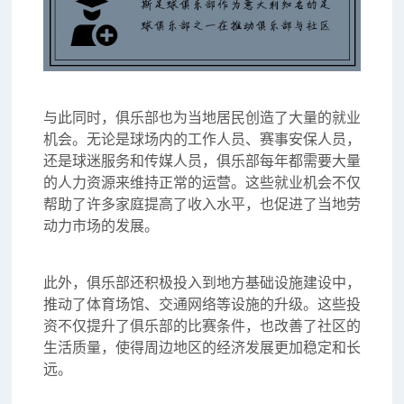
与此同时，俱乐部也为当地居民创造了大量的就业
机会。无论是球场内的工作人员、赛事安保人员，
还是球迷服务和传媒人员，俱乐部每年都需要大量
的人力资源来维持正常的运营。这些就业机会不仅
帮助了许多家庭提高了收入水平，也促进了当地劳
动力市场的发展。
此外，俱乐部还积极投入到地方基础设施建设中，
推动了体育场馆、交通网络等设施的升级。这些投
资不仅提升了俱乐部的比赛条件，也改善了社区的
生活质量，使得周边地区的经济发展更加稳定和长
远。