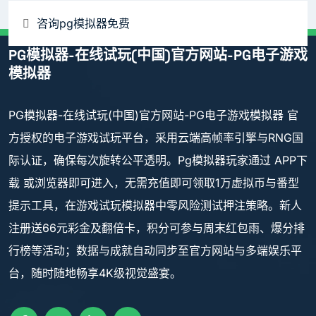
咨询pg模拟器免费
PG模拟器-在线试玩(中国)官方网站-PG电子游戏
模拟器
PG模拟器-在线试玩(中国)官方网站-PG电子游戏模拟器 官
方授权的电子游戏试玩平台，采用云端高帧率引擎与RNG国
际认证，确保每次旋转公平透明。Pg模拟器玩家通过 APP下
载 或浏览器即可进入，无需充值即可领取1万虚拟币与番型
提示工具，在游戏试玩模拟器中零风险测试押注策略。新人
注册送66元彩金及翻倍卡，积分可参与周末红包雨、爆分排
行榜等活动；数据与成就自动同步至官方网站与多端娱乐平
台，随时随地畅享4K级视觉盛宴。