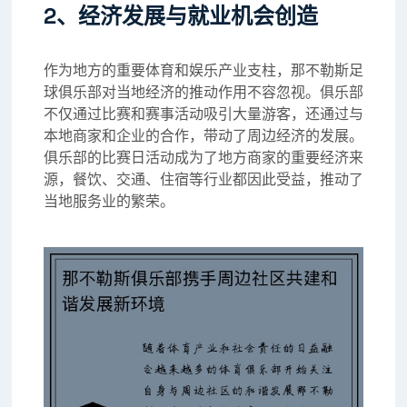
2、经济发展与就业机会创造
作为地方的重要体育和娱乐产业支柱，那不勒斯足
球俱乐部对当地经济的推动作用不容忽视。俱乐部
不仅通过比赛和赛事活动吸引大量游客，还通过与
本地商家和企业的合作，带动了周边经济的发展。
俱乐部的比赛日活动成为了地方商家的重要经济来
源，餐饮、交通、住宿等行业都因此受益，推动了
当地服务业的繁荣。