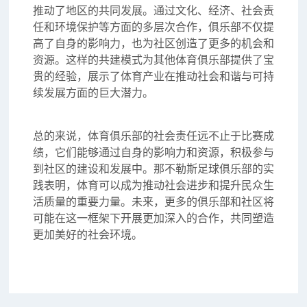
推动了地区的共同发展。通过文化、经济、社会责
任和环境保护等方面的多层次合作，俱乐部不仅提
高了自身的影响力，也为社区创造了更多的机会和
资源。这样的共建模式为其他体育俱乐部提供了宝
贵的经验，展示了体育产业在推动社会和谐与可持
续发展方面的巨大潜力。
总的来说，体育俱乐部的社会责任远不止于比赛成
绩，它们能够通过自身的影响力和资源，积极参与
到社区的建设和发展中。那不勒斯足球俱乐部的实
践表明，体育可以成为推动社会进步和提升民众生
活质量的重要力量。未来，更多的俱乐部和社区将
可能在这一框架下开展更加深入的合作，共同塑造
更加美好的社会环境。