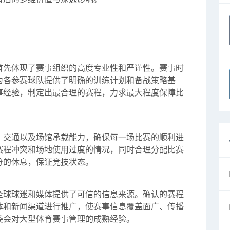
首先体现了赛事组织的高度专业性和严谨性。赛事时
为各参赛球队提供了明确的训练计划和备战策略基
事经验，制定出最合理的赛程，力求最大程度保障比
、交通以及场馆承载能力，确保每一场比赛的顺利进
赛程冲突和场地使用过度的情况，同时合理分配比赛
分的休息，保证竞技状态。
全球球迷和媒体提供了可信的信息来源。确认的赛程
体和新闻渠道进行推广，使赛事信息覆盖面广、传播
委会对大型体育赛事管理的成熟经验。