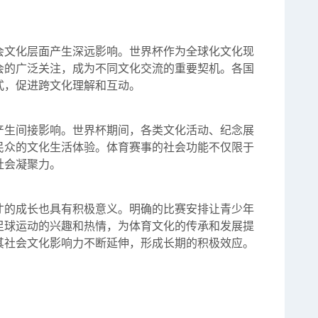
会文化层面产生深远影响。世界杯作为全球化文化现
会的广泛关注，成为不同文化交流的重要契机。各国
式，促进跨文化理解和互动。
产生间接影响。世界杯期间，各类文化活动、纪念展
民众的文化生活体验。体育赛事的社会功能不仅限于
社会凝聚力。
才的成长也具有积极意义。明确的比赛安排让青少年
足球运动的兴趣和热情，为体育文化的传承和发展提
其社会文化影响力不断延伸，形成长期的积极效应。