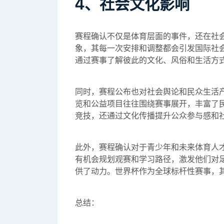
4、社会文化影响
赛程确认不仅是体育层面的事件，还在社
象，其每一次安排和调整都会引发国际社
通过赛事了解彼此的文化、风俗和生活方
同时，赛程公布也对社会舆论和民众生活
览和公益项目往往围绕赛事展开，丰富了
竞技，还通过文化传播提升公众参与感和
此外，赛程确认对于青少年和未来体育人
有机会规划观赛和学习路径，激发他们对
供了动力。世界杯作为全球标杆性赛事，
总结：