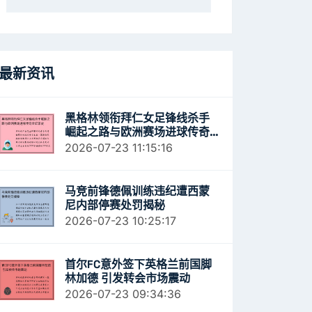
最新资讯
黑格林领衔拜仁女足锋线杀手
崛起之路与欧洲赛场进球传奇
全纪录史
2026-07-23 11:15:16
马竞前锋德佩训练违纪遭西蒙
尼内部停赛处罚揭秘
2026-07-23 10:25:17
首尔FC意外签下英格兰前国脚
林加德 引发转会市场震动
2026-07-23 09:34:36