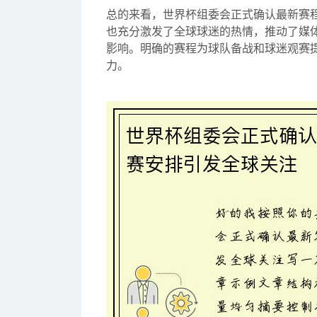
总的来看，世界杯组委会正式确认最新赛
也充分激发了全球球迷的热情，推动了媒
影响。明确的赛程为球队备战和球迷观赛
力。