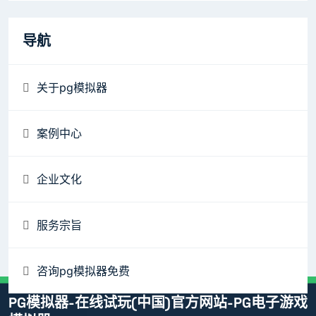
导航
关于pg模拟器
案例中心
企业文化
服务宗旨
咨询pg模拟器免费
PG模拟器-在线试玩(中国)官方网站-PG电子游戏