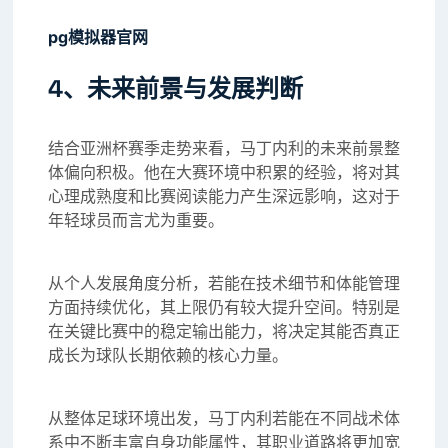
pg模拟器官网
4、未来前景与发展判断
结合亚洲杯赛季走势来看，马丁内利的未来前景整
体偏向积极。他在大赛环境中积累的经验，将对其
心理成熟度和比赛阅读能力产生深远影响，这对于
年轻球员而言尤为重要。
从个人发展角度分析，若能在技术细节和体能管理
方面持续优化，其上限仍有较大提升空间。特别是
在关键比赛中的稳定输出能力，将决定其能否真正
成长为球队长期依赖的核心力量。
从整体足球环境出发，马丁内利若能在不同战术体
系中不断丰富自身功能属性，其职业道路将更加宽