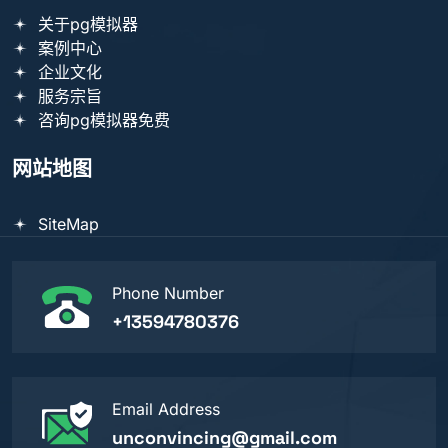
关于pg模拟器
案例中心
企业文化
服务宗旨
咨询pg模拟器免费
网站地图
SiteMap
Phone Number
+13594780376
Email Address
unconvincing@gmail.com