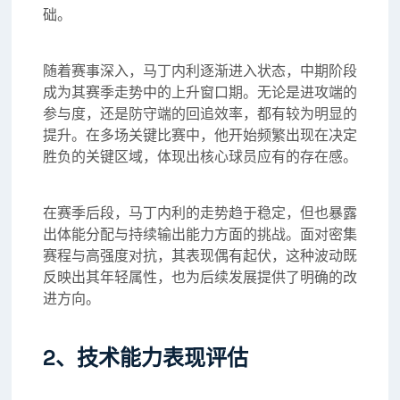
础。
随着赛事深入，马丁内利逐渐进入状态，中期阶段
成为其赛季走势中的上升窗口期。无论是进攻端的
参与度，还是防守端的回追效率，都有较为明显的
提升。在多场关键比赛中，他开始频繁出现在决定
胜负的关键区域，体现出核心球员应有的存在感。
在赛季后段，马丁内利的走势趋于稳定，但也暴露
出体能分配与持续输出能力方面的挑战。面对密集
赛程与高强度对抗，其表现偶有起伏，这种波动既
反映出其年轻属性，也为后续发展提供了明确的改
进方向。
2、技术能力表现评估