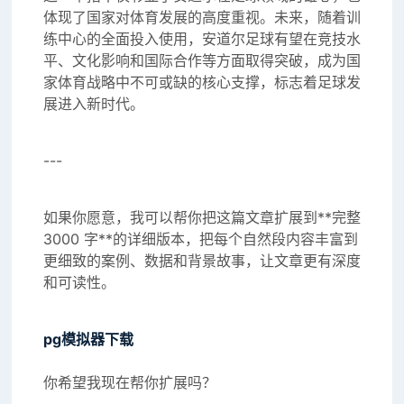
体现了国家对体育发展的高度重视。未来，随着训
练中心的全面投入使用，安道尔足球有望在竞技水
平、文化影响和国际合作等方面取得突破，成为国
家体育战略中不可或缺的核心支撑，标志着足球发
展进入新时代。
---
如果你愿意，我可以帮你把这篇文章扩展到**完整
3000 字**的详细版本，把每个自然段内容丰富到
更细致的案例、数据和背景故事，让文章更有深度
和可读性。
pg模拟器下载
你希望我现在帮你扩展吗？