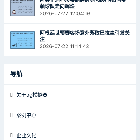
阿莱非洲杯决赛制胜时刻 揭秘他如何带
领球队走向辉煌
2026-07-22 12:04:19
阿根廷世预赛客场意外落败巴拉圭引发关
注
2026-07-22 11:14:43
导航
关于pg模拟器
案例中心
企业文化