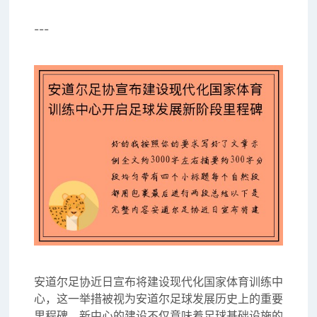
---
安道尔足协近日宣布将建设现代化国家体育训练中
心，这一举措被视为安道尔足球发展历史上的重要
里程碑。新中心的建设不仅意味着足球基础设施的