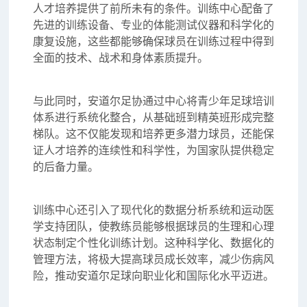
人才培养提供了前所未有的条件。训练中心配备了
先进的训练设备、专业的体能测试仪器和科学化的
康复设施，这些都能够确保球员在训练过程中得到
全面的技术、战术和身体素质提升。
与此同时，安道尔足协通过中心将青少年足球培训
体系进行系统化整合，从基础班到精英班形成完整
梯队。这不仅能发现和培养更多潜力球员，还能保
证人才培养的连续性和科学性，为国家队提供稳定
的后备力量。
训练中心还引入了现代化的数据分析系统和运动医
学支持团队，使教练员能够根据球员的生理和心理
状态制定个性化训练计划。这种科学化、数据化的
管理方法，将极大提高球员成长效率，减少伤病风
险，推动安道尔足球向职业化和国际化水平迈进。