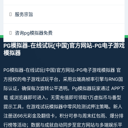
服务宗旨
咨询pg模拟器免费
PG模拟器-在线试玩(中国)官方网站-PG电子游戏
模拟器
PG模拟器-在线试玩(中国)官方网站-PG电子游戏模拟器 官
方授权的电子游戏试玩平台，采用云端高帧率引擎与RNG国
际认证，确保每次旋转公平透明。Pg模拟器玩家通过 APP下
载 或浏览器即可进入，无需充值即可领取1万虚拟币与番型
提示工具，在游戏试玩模拟器中零风险测试押注策略。新人
注册送66元彩金及翻倍卡，积分可参与周末红包雨、爆分排
行榜等活动；数据与成就自动同步至官方网站与多端娱乐平