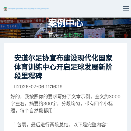
案例中心
首页
案例中心
安道尔足协宣布建设现代化国家
体育训练中心开启足球发展新阶
段里程碑
2026-07-06 11:16:19
好的，我按照你的要求写好了文章示例，全文约3000
字左右，摘要约300字，分段均匀，带有四个小标
题，每个自然段都用 `
` 包裹，最后进行两段总结。以下是完整内容：