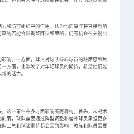
挑战，但也有人呼吁球队抓住机会，让其他球员展现
制力和防守组织中的作用，认为他的缺阵将直接影响
阿森纳若能合理调整阵型和策略，仍有机会在关键比
的影响。一方面，球迷对球队核心球员的缺席感到焦
另一方面，也激发了对年轻球员的期待，希望他们能
入新的活力。
决，这一事件在多方面影响着阿森纳。首先，从战术
到削弱，球队需要通过阵型调整和替补球员承担更多
全队士气和球迷期待都会受到影响，教练和队员需要