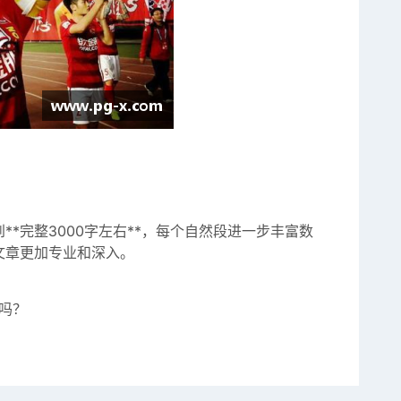
*完整3000字左右**，每个自然段进一步丰富数
文章更加专业和深入。
字吗？