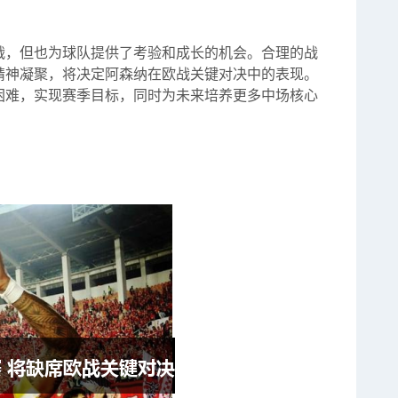
战，但也为球队提供了考验和成长的机会。合理的战
精神凝聚，将决定阿森纳在欧战关键对决中的表现。
困难，实现赛季目标，同时为未来培养更多中场核心