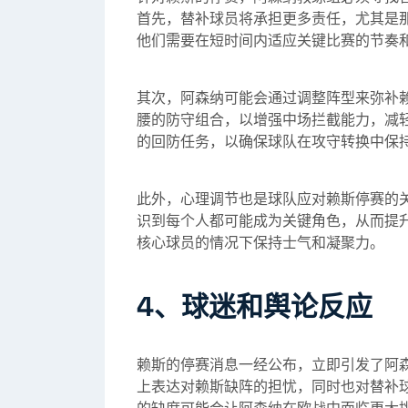
首先，替补球员将承担更多责任，尤其是
他们需要在短时间内适应关键比赛的节奏
其次，阿森纳可能会通过调整阵型来弥补
腰的防守组合，以增强中场拦截能力，减
的回防任务，以确保球队在攻守转换中保
此外，心理调节也是球队应对赖斯停赛的
识到每个人都可能成为关键角色，从而提
核心球员的情况下保持士气和凝聚力。
4、球迷和舆论反应
赖斯的停赛消息一经公布，立即引发了阿
上表达对赖斯缺阵的担忧，同时也对替补