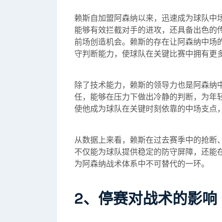
赖斯自加盟阿森纳以来，迅速成为球队中
能够有效拦截对手的进攻，还具备出色的
前场创造机会。赖斯的存在让阿森纳中场
守判断能力，使球队在关键比赛中拥有更
除了技术能力，赖斯的领导力也是阿森纳
任，能够在压力下做出冷静的判断，为年
使他成为球队在关键时刻依靠的中场支点
从数据上来看，赖斯在过去赛季中的抢断
不仅能为球队提供稳定的防守屏障，还能
为阿森纳战术体系中不可替代的一环。
2、停赛对战术的影响