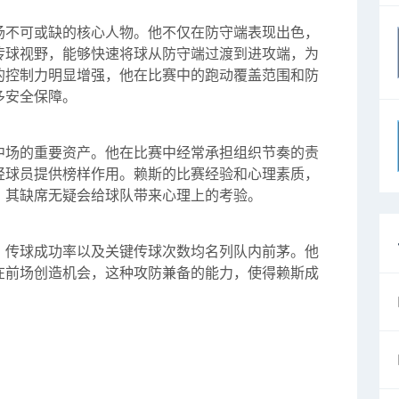
场不可或缺的核心人物。他不仅在防守端表现出色，
传球视野，能够快速将球从防守端过渡到进攻端，为
的控制力明显增强，他在比赛中的跑动覆盖范围和防
多安全保障。
中场的重要资产。他在比赛中经常承担组织节奏的责
轻球员提供榜样作用。赖斯的比赛经验和心理素质，
，其缺席无疑会给球队带来心理上的考验。
、传球成功率以及关键传球次数均名列队内前茅。他
在前场创造机会，这种攻防兼备的能力，使得赖斯成