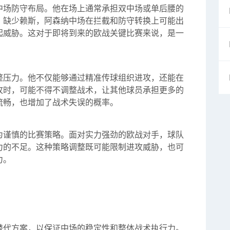
中场防守布局。他在场上通常承担双中场或单后腰的
。缺少赖斯，阿森纳中场在拦截和防守转换上可能出
起威胁。这对于即将到来的欧战关键比赛来说，是一
整压力。他不仅能够通过精准传球组织进攻，还能在
攻时，可能不得不调整战术，让其他球员承担更多的
流畅，也增加了战术失误的概率。
为谨慎的比赛策略。面对实力强劲的欧战对手，球队
力的不足。这种策略调整既可能限制进攻威胁，也可
力。
替代方案，以保证中场的稳定性和整体战术执行力。