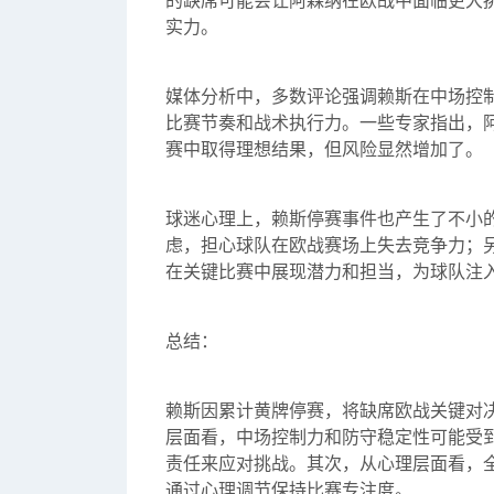
的缺席可能会让阿森纳在欧战中面临更大
实力。
媒体分析中，多数评论强调赖斯在中场控
比赛节奏和战术执行力。一些专家指出，
赛中取得理想结果，但风险显然增加了。
球迷心理上，赖斯停赛事件也产生了不小
虑，担心球队在欧战赛场上失去竞争力；
在关键比赛中展现潜力和担当，为球队注
总结：
赖斯因累计黄牌停赛，将缺席欧战关键对
层面看，中场控制力和防守稳定性可能受
责任来应对挑战。其次，从心理层面看，
通过心理调节保持比赛专注度。