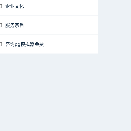
企业文化
服务宗旨
咨询pg模拟器免费