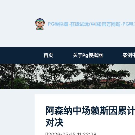
首页
关于pg模拟器
案例
阿森纳中场赖斯因累计
对决
2026-05-15 11:22:28