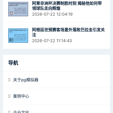
阿莱非洲杯决赛制胜时刻 揭秘他如何带
领球队走向辉煌
2026-07-22 12:04:19
阿根廷世预赛客场意外落败巴拉圭引发关
注
2026-07-22 11:14:43
导航
关于pg模拟器
案例中心
企业文化