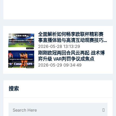
全面解析如何畅享欧联杯精彩赛
事直播体验与高清互动观赛技巧
指南
2026-05-28 13:13:29
刚刚欧冠两回合风云再起 战术博
弈升级 VAR判罚争议成焦点
2026-05-29 09:34:49
搜索