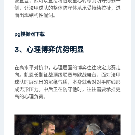
或直塞，他可以直接将进攻重心转移到防守薄弱一
侧，让法甲球队的整体防守体系承受持续拉扯，进
而出现结构性漏洞。
pg模拟器下载
3、心理博弈优势明显
在高水平对抗中，心理层面的博弈往往决定比赛走
向。凯恩长期征战顶级联赛与欧战舞台，面对法甲
球队时展现出的沉稳气质，本身就会对对手防线形
成无形压力。中后卫在防守他时，往往需要承担更
高的心理负荷。