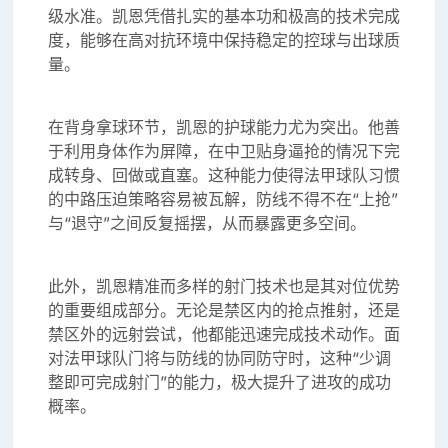
级水准。凯恩凭借扎实的基本功和极高的技术完成
度，能够在高对抗环境中保持稳定的控球与出球质
量。
在背身拿球环节，凯恩的护球能力尤为突出。他善
于利用身体作为屏障，在中卫贴身逼抢的情况下完
成转身、回做或直塞。这种能力使得法甲球队习惯
的中路压迫策略容易被瓦解，防线不得不在“上抢”
与“退守”之间反复摇摆，从而暴露更多空间。
此外，凯恩精准而多样的射门技术也是其对位优势
的重要组成部分。无论是禁区内的抢点推射，还是
禁区外的远射尝试，他都能迅速完成技术动作。面
对法甲球队门将与防线的协同防守时，这种“少调
整即可完成射门”的能力，极大提升了进攻的成功
概率。