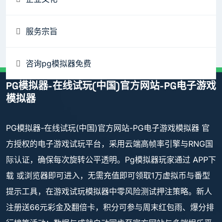
服务宗旨
咨询pg模拟器免费
PG模拟器-在线试玩(中国)官方网站-PG电子游戏
模拟器
PG模拟器-在线试玩(中国)官方网站-PG电子游戏模拟器 官
方授权的电子游戏试玩平台，采用云端高帧率引擎与RNG国
际认证，确保每次旋转公平透明。Pg模拟器玩家通过 APP下
载 或浏览器即可进入，无需充值即可领取1万虚拟币与番型
提示工具，在游戏试玩模拟器中零风险测试押注策略。新人
注册送66元彩金及翻倍卡，积分可参与周末红包雨、爆分排