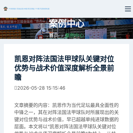
案例中心
首页
案例中心
凯恩对阵法国法甲球队关键对位
优势与战术价值深度解析全景前
瞻
2026-05-28 15:15:46
文章摘要的内容：凯恩作为当代足坛最具全面性的
中锋之一，其在对阵法国法甲球队时所展现出的关
键对位优势与战术价值，早已超越单纯进球数据的
层面。本文将以“凯恩对阵法国法甲球队关键对位