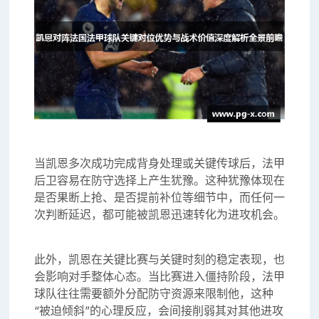
当凯恩多次成功完成背身处理或关键传球后，法甲
后卫容易在防守选择上产生犹豫。这种犹豫体现在
是否果断上抢、是否提前补位等细节中，而任何一
次判断延迟，都可能被凯恩迅速转化为进攻机会。
此外，凯恩在关键比赛与关键时刻的稳定表现，也
会影响对手整体心态。当比赛进入僵持阶段，法甲
球队往往需要额外分配防守资源来限制他，这种
“被迫倾斜”的心理反应，会间接削弱其对其他进攻