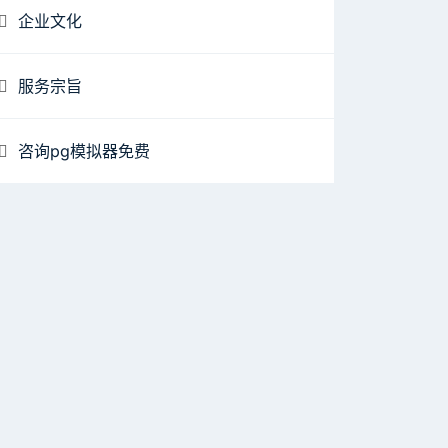
企业文化
服务宗旨
咨询pg模拟器免费