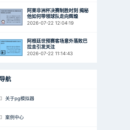
阿莱非洲杯决赛制胜时刻 揭秘
他如何带领球队走向辉煌
2026-07-22 12:04:19
阿根廷世预赛客场意外落败巴
拉圭引发关注
2026-07-22 11:14:43
导航
关于pg模拟器
案例中心