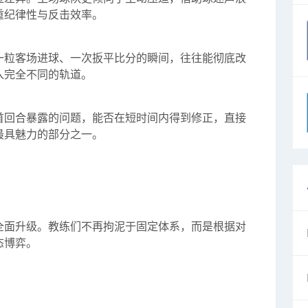
重纪律性与反击效率。
一粒客场进球、一次扳平比分的瞬间，往往能彻底改
入完全不同的轨道。
首回合暴露的问题，能否在短时间内得到修正，直接
最具魅力的部分之一。
全面升级。教练们不再拘泥于固定体系，而是根据对
态博弈。