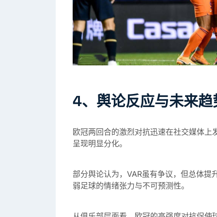
4、舆论反应与未来趋
欧冠两回合的激烈对抗迅速在社交媒体上
呈现明显分化。
部分舆论认为，VAR虽有争议，但总体提
弱足球的情绪张力与不可预测性。
从俱乐部层面看，欧冠的高强度对抗促使