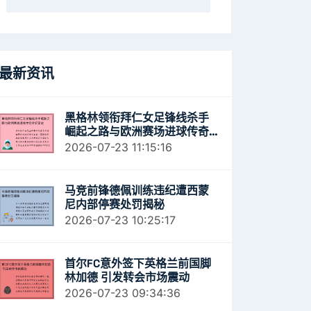
最新资讯
黑格林领衔拜仁女足锋线杀手
崛起之路与欧洲赛场进球传奇
全纪录史
2026-07-23 11:15:16
马竞前锋德佩训练违纪遭西蒙
尼内部停赛处罚揭秘
2026-07-23 10:25:17
首尔FC意外签下英格兰前国脚
林加德 引发转会市场震动
2026-07-23 09:34:36