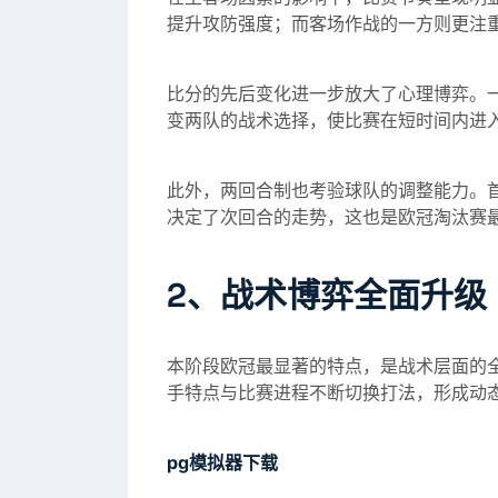
提升攻防强度；而客场作战的一方则更注
比分的先后变化进一步放大了心理博弈。
变两队的战术选择，使比赛在短时间内进
此外，两回合制也考验球队的调整能力。
决定了次回合的走势，这也是欧冠淘汰赛
2、战术博弈全面升级
本阶段欧冠最显著的特点，是战术层面的
手特点与比赛进程不断切换打法，形成动
pg模拟器下载