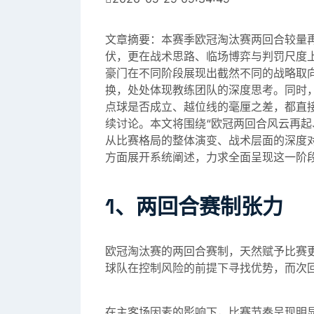
文章摘要：本赛季欧冠淘汰赛两回合较量
伏，更在战术思路、临场博弈与判罚尺度
豪门在不同阶段展现出截然不同的战略取
换，处处体现教练团队的深度思考。同时，
点球是否成立、越位线的毫厘之差，都直
续讨论。本文将围绕“欧冠两回合风云再起
从比赛格局的整体演变、战术层面的深度对
方面展开系统阐述，力求全面呈现这一阶
1、两回合赛制张力
欧冠淘汰赛的两回合赛制，天然赋予比赛
球队在控制风险的前提下寻找优势，而次
在主客场因素的影响下，比赛节奏呈现明