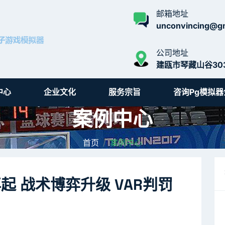
邮箱地址
unconvincing@g
公司地址
建瓯市琴藏山谷30
中心
企业文化
服务宗旨
咨询pg模拟器
案例中心
首页
案例中心
 战术博弈升级 VAR判罚